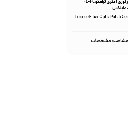
پچ کورد فیبر نوری ۱ متری ترامکو FC-FC‌
 داپلکس
Tramco Fiber Optic Patch Co
شاهده مشخصات