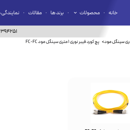
خانه
محصولات
برند ها
مقالات
نمایندگی 
6394251
وری سینگل مود
>
پچ کورد فیبر نوری ۱ متری سینگل مود FC-FC