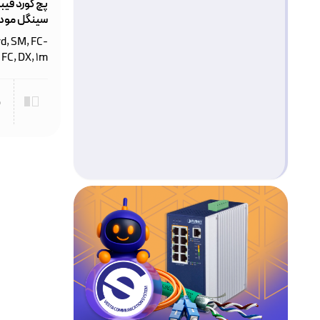
سینگل مود
rd, SM, FC-
FC, DX, 1m
م