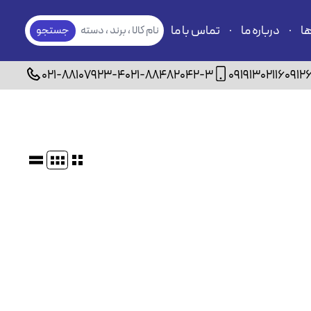
ها
درباره ما
تماس با ما
نام کالا ، برند ، دسته
جستجو
بندی
021-88107923-4
021-88482042-3
09191302116
0912