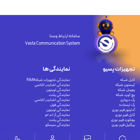
سامانه ارتباط وستا
Vesta Communication System
تجهیزات پسیو
نمایندگی ها
کابل شبکه
نمایندگی تجهیزات شبکهR&M
کیستون شبکه
نمایندگی اشنایدر اکتاسی
پچپنل شبکه
نمایندگی لویتون
پچ کورد شبکه
نمایندگی پلنت
رک دیواری
نمایندگی اشنایدر اکتاسی
رک ایستاده
نمایندگی فول
آداپتور فیبر نوری
نمایندگی لویتون
کابل فیبر نوری
نمایندگی آر اند ام
پچکورد فیبر نوری
نمایندگی پلنت
پیگتیل فیبر نوری
نمایندگی سیسکو
مقالات
تجهیزات اکتیو