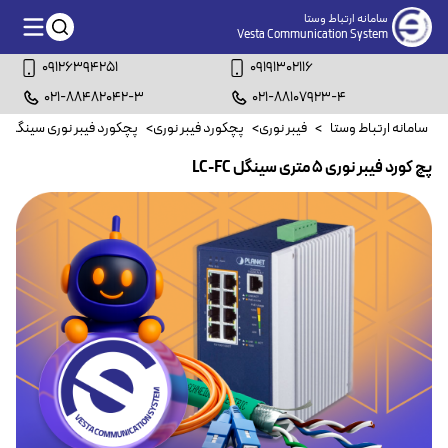
سامانه ارتباط وستا
Vesta Communication System
09126394251
09191302116
021-88482042-3
021-88107923-4
سامانه ارتباط وستا
>
فیبر نوری
>
پچکورد فیبر نوری
>
پچکورد فیبر نوری سینگل م
پچ کورد فیبر نوری ۵ متری سینگل LC-FC