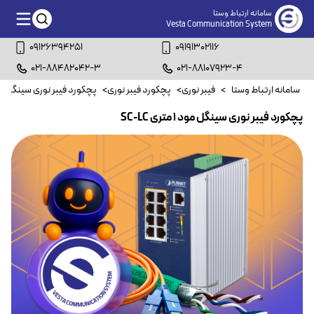
سامانه ارتباط وستا
Vesta Communication System
09126394251
09191302116
021-88482042-3
021-88107923-4
سامانه ارتباط وستا
>
فیبر نوری
>
پچکورد فیبر نوری
>
پچکورد فیبر نوری سینگل م
پچکورد فیبر نوری سینگل مود ۱ متری SC-LC