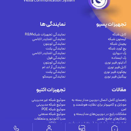
Vesta Communication System
تجهیزات پسیو
نمایندگی ها
کابل شبکه
نمایندگی تجهیزات شبکهR&M
کیستون شبکه
نمایندگی اشنایدر اکتاسی
پچپنل شبکه
نمایندگی لویتون
پچ کورد شبکه
نمایندگی پلنت
رک دیواری
نمایندگی اشنایدر اکتاسی
رک ایستاده
نمایندگی فول
آداپتور فیبر نوری
نمایندگی لویتون
کابل فیبر نوری
نمایندگی آر اند ام
پچکورد فیبر نوری
نمایندگی پلنت
پیگتیل فیبر نوری
نمایندگی سیسکو
مقالات
تجهیزات اکتیو
راهنمای کامل اتصال دوربین مدار بسته به
سوئیچ شبکه غیر مدیریتی
موبایل و کامپیوتر برای نظارت هوشمند و
سوئیچ شبکه مدیریتی
امن
سوئیچ شبکه POE
مشکلات رایج در دوربین‌های مداربسته و
سوئیچ شبکه صنعتی
راهکارهای جامع تعمیر
مدیا کانورتور و متعلقات
کابل‌های اترنت شیلددار (محافظت‌شده) چه
مودم VDSL
هستند؟