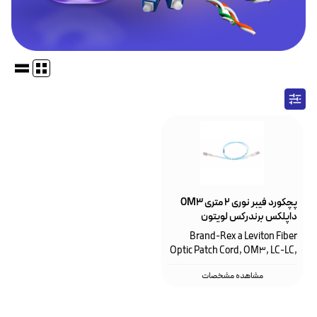
پچکورد فیبر نوری ۲ متری OM3
داپلکس برندرکس لویتون
HOPLCOM3020LC253
Brand-Rex a Leviton Fiber
Optic Patch Cord, OM3, LC-LC,
2m, DX
مشاهده مشخصات