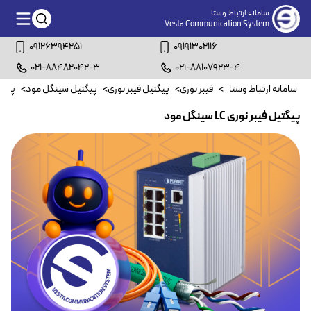
سامانه ارتباط وستا
Vesta Communication System
09126394251
09191302116
021-88482042-3
021-88107923-4
سامانه ارتباط وستا
>
فیبر نوری
>
پیگتیل فیبر نوری
>
پیگتیل سینگل مود
>
پیگتیل ف
پیگتیل فیبر نوری LC سینگل مود