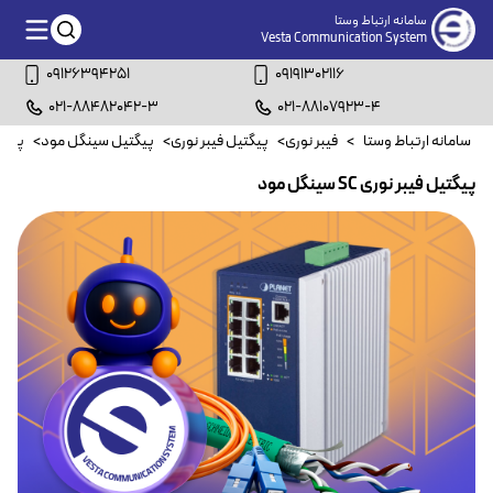
سامانه ارتباط وستا
Vesta Communication System
09126394251
09191302116
021-88482042-3
021-88107923-4
سامانه ارتباط وستا
>
فیبر نوری
>
پیگتیل فیبر نوری
>
پیگتیل سینگل مود
>
پیگتیل ف
پیگتیل فیبر نوری SC سینگل مود