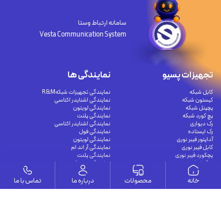
سامانه ارتباط وستا
Vesta Communication System
تجهیزات پسیو
نمایندگی ها
کابل شبکه
نمایندگی تجهیزات شبکهR&M
کیستون شبکه
نمایندگی اشنایدر اکتاسی
پچپنل شبکه
نمایندگی لویتون
پچ کورد شبکه
نمایندگی پلنت
رک دیواری
نمایندگی اشنایدر اکتاسی
رک ایستاده
نمایندگی فول
آداپتور فیبر نوری
نمایندگی لویتون
کابل فیبر نوری
نمایندگی آر اند ام
پچکورد فیبر نوری
نمایندگی پلنت
پیگتیل فیبر نوری
نمایندگی سیسکو
خانه
محصولات
درباره ما
تماس با ما
مقالات
تجهیزات اکتیو
راهنمای کامل اتصال دوربین مدار بسته به
سوئیچ شبکه غیر مدیریتی
موبایل و کامپیوتر برای نظارت هوشمند و
سوئیچ شبکه مدیریتی
امن
سوئیچ شبکه POE