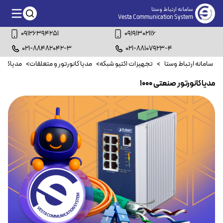
سامانه ارتباط وستا
Vesta Communication System
09126394251
09191302116
021-88482042-3
021-88107923-4
سامانه ارتباط وستا
>
تجهیزات اکتیو شبکه
>
مدیا کانورتور و متعلقات
>
مدیاکانو
مدیاکانورتور صنعتی 1000