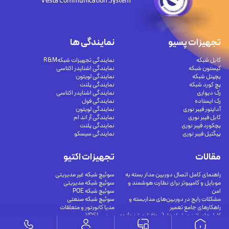
Vesta Communication System
تجهیزات پسیو
نمایندگی ها
کابل شبکه
نمایندگی تجهیزات شبکهR&M
کیستون شبکه
نمایندگی اشنایدر اکتاسی
پچپنل شبکه
نمایندگی لویتون
پچ کورد شبکه
نمایندگی پلنت
رک دیواری
نمایندگی اشنایدر اکتاسی
رک ایستاده
نمایندگی فول
آداپتور فیبر نوری
نمایندگی لویتون
کابل فیبر نوری
نمایندگی آر اند ام
پچکورد فیبر نوری
نمایندگی پلنت
پیگتیل فیبر نوری
نمایندگی سیسکو
مقالات
تجهیزات اکتیو
راهنمای کامل اتصال دوربین مدار بسته به
سوئیچ شبکه غیر مدیریتی
موبایل و کامپیوتر برای نظارت هوشمند و
سوئیچ شبکه مدیریتی
امن
سوئیچ شبکه POE
مشکلات رایج در دوربین‌های مداربسته و
سوئیچ شبکه صنعتی
راهکارهای جامع تعمیر
مدیا کانورتور و متعلقات
کابل‌های اترنت شیلددار (محافظت‌شده) چه
مودم VDSL
هستند؟