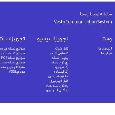
سامانه ارتباط وستا
Vesta Communication System
وستا
تجهیزات پسیو
تجهیزات اکت
ارتباط با ما
کابل شبکه
سوئیچ شبکه غیر مد
درباره ما
کیستون شبکه
سوئیچ شبکه مدیری
پچپنل شبکه
سوئیچ شبکه POE
پچ کورد شبکه
سوئیچ شبکه صنعت
رک دیواری
مدیا کانورتور و متع
رک ایستاده
مودم VDSL
آداپتور فیبر نوری
کابل فیبر نوری
پچکورد فیبر نوری
پیگتیل فیبر نوری