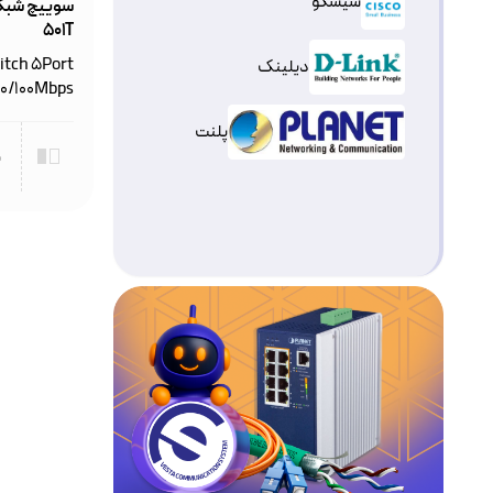
سیسکو
501T
witch 5Port
دیلینک
10/100Mbps
پلنت
م