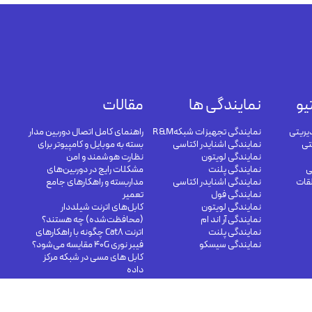
یو
نمایندگی ها
مقالات
یریتی
نمایندگی تجهیزات شبکهR&M
راهنمای کامل اتصال دوربین مدار
تی
نمایندگی اشنایدر اکتاسی
بسته به موبایل و کامپیوتر برای
نمایندگی لویتون
نظارت هوشمند و امن
ی
نمایندگی پلنت
مشکلات رایج در دوربین‌های
لقات
نمایندگی اشنایدر اکتاسی
مداربسته و راهکارهای جامع
نمایندگی فول
تعمیر
نمایندگی لویتون
کابل‌های اترنت شیلددار
نمایندگی آر اند ام
(محافظت‌شده) چه هستند؟
نمایندگی پلنت
اترنت Cat8 چگونه با راهکارهای
نمایندگی سیسکو
فیبر نوری 40G مقایسه می‌شود؟
کابل های مسی در شبکه مرکز
داده