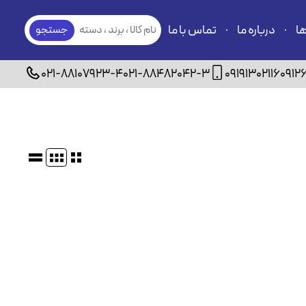
ها
درباره ما
تماس با ما
نام کالا ، برند ، دسته
جستجو
بندی
021-88107923-4
021-88482042-3
09191302116
0912