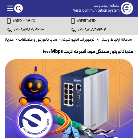
سامانه ارتباط وستا
Vesta Communication System
09126394251
09191302116
021-88482042-3
021-88107923-4
سامانه ارتباط وستا
>
تجهیزات اکتیو شبکه
>
مدیا کانورتور و متعلقات
>
مدیاکانور
مدیاکانورتور سینگل مود فیبر به اترنت 1000Mbps