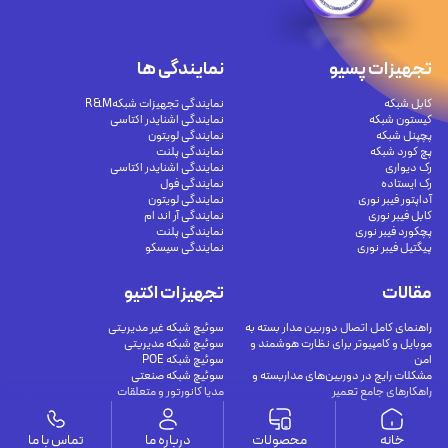
تجهیزات پسیو
نمایندگی ها
کابل شبکه
نمایندگی تجهیزات شبکهR&M
کیستون شبکه
نمایندگی اشنایدر اکتاسی
پچپنل شبکه
نمایندگی لویتون
پچ کورد شبکه
نمایندگی پلنت
رک دیواری
نمایندگی اشنایدر اکتاسی
رک ایستاده
نمایندگی فول
آداپتور فیبر نوری
نمایندگی لویتون
کابل فیبر نوری
نمایندگی آر اند ام
پچکورد فیبر نوری
نمایندگی پلنت
پیگتیل فیبر نوری
نمایندگی سیسکو
مقالات
تجهیزات اکتیو
راهنمای کامل اتصال دوربین مدار بسته به
سوئیچ شبکه غیر مدیریتی
موبایل و کامپیوتر برای نظارت هوشمند و
سوئیچ شبکه مدیریتی
امن
سوئیچ شبکه POE
مشکلات رایج در دوربین‌های مداربسته و
سوئیچ شبکه صنعتی
راهکارهای جامع تعمیر
مدیا کانورتور و متعلقات
کابل‌های اترنت شیلددار (محافظت‌شده) چه
مودم VDSL
هستند؟
خانه
محصولات
درباره ما
تماس با ما
اترنت Cat8 چگونه با راهکارهای فیبر نوری