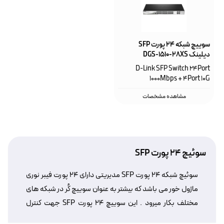
سوییچ شبکه ۲۴ پورت SFP‌
دیلینک DGS-1510-28XS
D-Link SFP Switch 24Port
1000Mbps + 4Port 10G
مشاهده مشخصات
سوئیچ ۲۴ پورت SFP
سوئیچ شبکه ۲۴ پورت SFP مدیریتی دارای ۲۴ پورت فیبر نوری
ماژول خور می باشد که بیشتر به عنوان سوییچ کُر در شبکه های
مختلف بکار میرود . این سوییچ ۲۴ پورت SFP جهت کنترل
جریان داده قابل پیکره بندی می باشد.