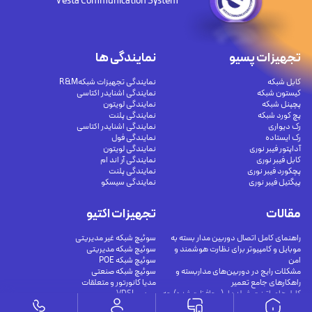
Vesta Communication System
تجهیزات پسیو
نمایندگی ها
کابل شبکه
نمایندگی تجهیزات شبکهR&M
کیستون شبکه
نمایندگی اشنایدر اکتاسی
پچپنل شبکه
نمایندگی لویتون
پچ کورد شبکه
نمایندگی پلنت
رک دیواری
نمایندگی اشنایدر اکتاسی
رک ایستاده
نمایندگی فول
آداپتور فیبر نوری
نمایندگی لویتون
کابل فیبر نوری
نمایندگی آر اند ام
پچکورد فیبر نوری
نمایندگی پلنت
پیگتیل فیبر نوری
نمایندگی سیسکو
مقالات
تجهیزات اکتیو
راهنمای کامل اتصال دوربین مدار بسته به
سوئیچ شبکه غیر مدیریتی
موبایل و کامپیوتر برای نظارت هوشمند و
سوئیچ شبکه مدیریتی
امن
سوئیچ شبکه POE
مشکلات رایج در دوربین‌های مداربسته و
سوئیچ شبکه صنعتی
راهکارهای جامع تعمیر
مدیا کانورتور و متعلقات
کابل‌های اترنت شیلددار (محافظت‌شده) چه
مودم VDSL
هستند؟