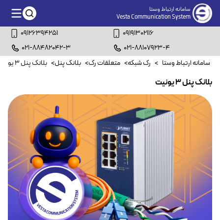
سامانه ارتباط وستا
Vesta Communication System
09126394251
09191302116
021-88482042-3
021-88107923-4
سامانه ارتباط وستا
>
رک شبکه
>
متعلقات رک
>
بلانک پنل
>
بلانک پنل ۳ یونیت
بلانک پنل ۳ یونیت