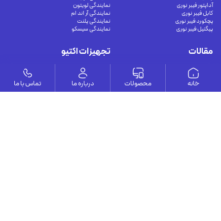
آداپتور فیبر نوری
نمایندگی لویتون
کابل فیبر نوری
نمایندگی آر اند ام
پچکورد فیبر نوری
نمایندگی پلنت
پیگتیل فیبر نوری
نمایندگی سیسکو
مقالات
تجهیزات اکتیو
راهنمای کامل اتصال دوربین مدار بسته به
سوئیچ شبکه غیر مدیریتی
موبایل و کامپیوتر برای نظارت هوشمند و
سوئیچ شبکه مدیریتی
خانه
محصولات
درباره ما
تماس با ما
امن
سوئیچ شبکه POE
مشکلات رایج در دوربین‌های مداربسته و
سوئیچ شبکه صنعتی
راهکارهای جامع تعمیر
مدیا کانورتور و متعلقات
کابل‌های اترنت شیلددار (محافظت‌شده) چه
مودم VDSL
هستند؟
اترنت Cat8 چگونه با راهکارهای فیبر نوری
40G مقایسه می‌شود؟
کابل های مسی در شبکه مرکز داده
وستا
ارتباط با ما
درباره ما
يوسف آباد - خيابان چهلستون - خيابان ششم - پلاك ٢٢ - طبقه ٢ - واحد ٥