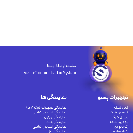
سامانه ارتباط وستا
Vesta Communication System
تجهیزات پسیو
نمایندگی ها
کابل شبکه
نمایندگی تجهیزات شبکهR&M
کیستون شبکه
نمایندگی اشنایدر اکتاسی
پچپنل شبکه
نمایندگی لویتون
پچ کورد شبکه
نمایندگی پلنت
رک دیواری
نمایندگی اشنایدر اکتاسی
رک ایستاده
نمایندگی فول