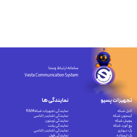
سامانه ارتباط وستا
Vesta Communication System
تجهیزات پسیو
نمایندگی ها
کابل شبکه
نمایندگی تجهیزات شبکهR&M
کیستون شبکه
نمایندگی اشنایدر اکتاسی
پچپنل شبکه
نمایندگی لویتون
پچ کورد شبکه
نمایندگی پلنت
رک دیواری
نمایندگی اشنایدر اکتاسی
رک ایستاده
نمایندگی فول