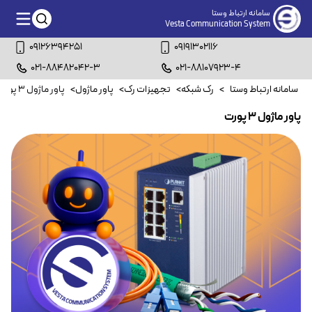
سامانه ارتباط وستا
Vesta Communication System
09126394251
09191302116
021-88482042-3
021-88107923-4
سامانه ارتباط وستا
>
رک شبکه
>
تجهیزات رک
>
پاور ماژول
>
پاور ماژول ۳ پورت
پاور ماژول ۳ پورت