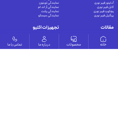
آداپتور فیبر نوری
نمایندگی لویتون
کابل فیبر نوری
نمایندگی آر اند ام
پچکورد فیبر نوری
نمایندگی پلنت
پیگتیل فیبر نوری
نمایندگی سیسکو
مقالات
تجهیزات اکتیو
راهنمای کامل اتصال دوربین مدار بسته به
سوئیچ شبکه غیر مدیریتی
موبایل و کامپیوتر برای نظارت هوشمند و
سوئیچ شبکه مدیریتی
خانه
محصولات
درباره ما
تماس با ما
امن
سوئیچ شبکه POE
مشکلات رایج در دوربین‌های مداربسته و
سوئیچ شبکه صنعتی
راهکارهای جامع تعمیر
مدیا کانورتور و متعلقات
کابل‌های اترنت شیلددار (محافظت‌شده) چه
مودم VDSL
هستند؟
اترنت Cat8 چگونه با راهکارهای فیبر نوری
40G مقایسه می‌شود؟
کابل های مسی در شبکه مرکز داده
وستا
ارتباط با ما
درباره ما
يوسف آباد - خيابان چهلستون - خيابان ششم - پلاك ٢٢ - طبقه ٢ - واحد ٥