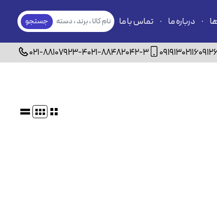
ها
درباره ما
تماس با ما
نام کالا ، برند ، دسته
جستجو
بندی
021-88107923-4
021-88482042-3
09191302116
0912