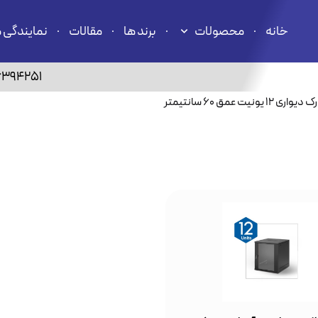
خانه
محصولات
برند ها
مقالات
نمایندگی 
6394251
رک دیواری ۱۲ یونیت عمق ۶۰ سانتیمتر