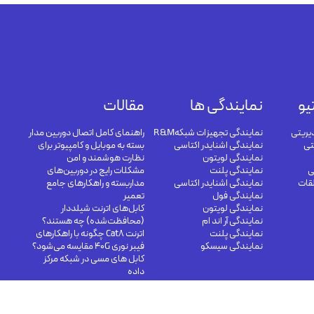
یو
نمایندگی ها
مقالات
یریتی
نمایندگی تجهیزات شبکهR&M
راهنمای کامل اتصال دوربین مدار
تی
نمایندگی اشنایدر اکتاسی
بسته به موبایل و کامپیوتر برای
نمایندگی لویتون
نظارت هوشمند و امن
ی
نمایندگی پلنت
مشکلات رایج در دوربین‌های
لقات
نمایندگی اشنایدر اکتاسی
مداربسته و راهکارهای جامع
نمایندگی فول
تعمیر
نمایندگی لویتون
کابل‌های اترنت شیلددار
نمایندگی آر اند ام
(محافظت‌شده) چه هستند؟
نمایندگی پلنت
اترنت Cat8 چگونه با راهکارهای
نمایندگی سیسکو
فیبر نوری 40G مقایسه می‌شود؟
کابل های مسی در شبکه مرکز
داده