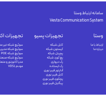
سامانه ارتباط وستا
Vesta Communication System
وستا
تجهیزات پسیو
تجهیزات اکت
ارتباط با ما
کابل شبکه
سوئیچ شبکه غیر مد
درباره ما
کیستون شبکه
سوئیچ شبکه مدیری
پچپنل شبکه
سوئیچ شبکه POE
پچ کورد شبکه
سوئیچ شبکه صنعت
رک دیواری
مدیا کانورتور و متع
رک ایستاده
مودم VDSL
آداپتور فیبر نوری
کابل فیبر نوری
پچکورد فیبر نوری
پیگتیل فیبر نوری