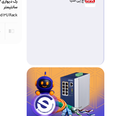
اچ پی آسیا
سانتیمتر
d 12U Rack
م