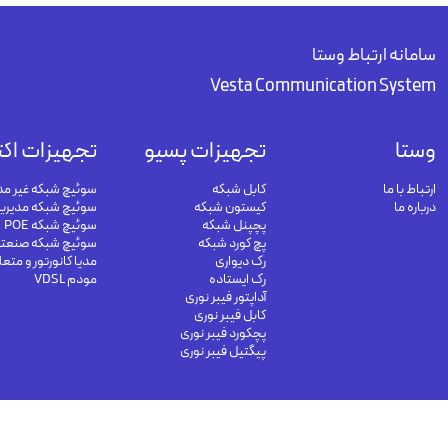
سامانه ارتباط وستا
Vesta Communication System
وستا
تجهیزات پسیو
تجهیزات اکت
ارتباط با ما
کابل شبکه
سوئیچ شبکه غیر مد
درباره ما
کیستون شبکه
سوئیچ شبکه مدیری
پچپنل شبکه
سوئیچ شبکه POE
پچ کورد شبکه
سوئیچ شبکه صنعت
رک دیواری
مدیا کانورتور و متع
رک ایستاده
مودم VDSL
آداپتور فیبر نوری
کابل فیبر نوری
پچکورد فیبر نوری
پیگتیل فیبر نوری