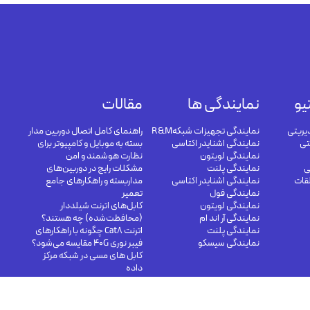
یو
نمایندگی ها
مقالات
یریتی
نمایندگی تجهیزات شبکهR&M
راهنمای کامل اتصال دوربین مدار
تی
نمایندگی اشنایدر اکتاسی
بسته به موبایل و کامپیوتر برای
نمایندگی لویتون
نظارت هوشمند و امن
ی
نمایندگی پلنت
مشکلات رایج در دوربین‌های
لقات
نمایندگی اشنایدر اکتاسی
مداربسته و راهکارهای جامع
نمایندگی فول
تعمیر
نمایندگی لویتون
کابل‌های اترنت شیلددار
نمایندگی آر اند ام
(محافظت‌شده) چه هستند؟
نمایندگی پلنت
اترنت Cat8 چگونه با راهکارهای
نمایندگی سیسکو
فیبر نوری 40G مقایسه می‌شود؟
کابل های مسی در شبکه مرکز
داده