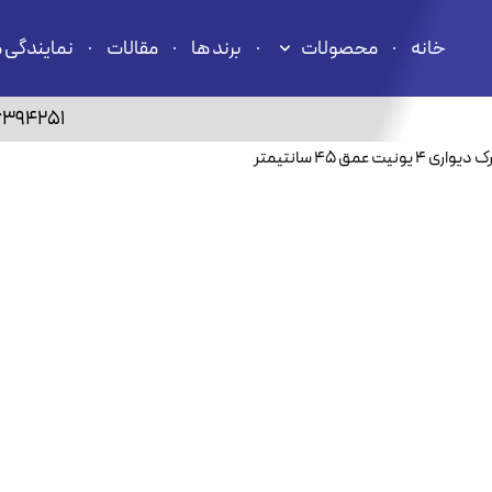
خانه
محصولات
برند ها
مقالات
نمایندگی 
6394251
ک دیواری ۴ یونیت عمق ۴۵ سانتیمتر