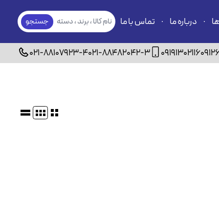
ها
درباره ما
تماس با ما
نام کالا ، برند ، دسته
جستجو
بندی
021-88107923-4
021-88482042-3
09191302116
0912