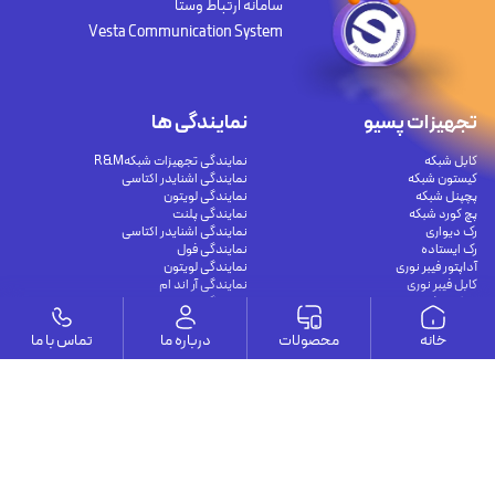
سامانه ارتباط وستا
Vesta Communication System
تجهیزات پسیو
نمایندگی ها
کابل شبکه
نمایندگی تجهیزات شبکهR&M
کیستون شبکه
نمایندگی اشنایدر اکتاسی
پچپنل شبکه
نمایندگی لویتون
پچ کورد شبکه
نمایندگی پلنت
رک دیواری
نمایندگی اشنایدر اکتاسی
رک ایستاده
نمایندگی فول
آداپتور فیبر نوری
نمایندگی لویتون
کابل فیبر نوری
نمایندگی آر اند ام
پچکورد فیبر نوری
نمایندگی پلنت
پیگتیل فیبر نوری
نمایندگی سیسکو
خانه
محصولات
درباره ما
تماس با ما
مقالات
تجهیزات اکتیو
راهنمای کامل اتصال دوربین مدار بسته به
سوئیچ شبکه غیر مدیریتی
موبایل و کامپیوتر برای نظارت هوشمند و
سوئیچ شبکه مدیریتی
امن
سوئیچ شبکه POE
مشکلات رایج در دوربین‌های مداربسته و
سوئیچ شبکه صنعتی
راهکارهای جامع تعمیر
مدیا کانورتور و متعلقات