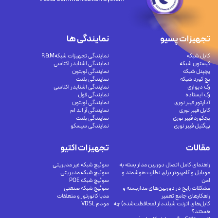
تجهیزات پسیو
نمایندگی ها
کابل شبکه
نمایندگی تجهیزات شبکهR&M
کیستون شبکه
نمایندگی اشنایدر اکتاسی
پچپنل شبکه
نمایندگی لویتون
پچ کورد شبکه
نمایندگی پلنت
رک دیواری
نمایندگی اشنایدر اکتاسی
رک ایستاده
نمایندگی فول
آداپتور فیبر نوری
نمایندگی لویتون
کابل فیبر نوری
نمایندگی آر اند ام
پچکورد فیبر نوری
نمایندگی پلنت
پیگتیل فیبر نوری
نمایندگی سیسکو
مقالات
تجهیزات اکتیو
راهنمای کامل اتصال دوربین مدار بسته به
سوئیچ شبکه غیر مدیریتی
موبایل و کامپیوتر برای نظارت هوشمند و
سوئیچ شبکه مدیریتی
امن
سوئیچ شبکه POE
مشکلات رایج در دوربین‌های مداربسته و
سوئیچ شبکه صنعتی
راهکارهای جامع تعمیر
مدیا کانورتور و متعلقات
کابل‌های اترنت شیلددار (محافظت‌شده) چه
مودم VDSL
هستند؟