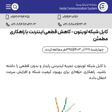
سامانه ارتباط وستا
Vesta Communication System
09126394251
09191302116
021-88482042-3
021-88107923-4
کابل شبکه لویتون - کاهش قطعی اینترنت با راهکاری
مطمئن
چهارشنبه 28 آذر 1403
|
395
نفر مطالعه کردند
با کابل شبکه لویتون، تجربه اینترنتی پایدار و بدون قطعی را داشته
باشید. راهکاری حرفه‌ای برای بهبود کیفیت شبکه و افزایش سرعت
انتقال داده.