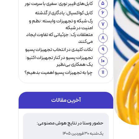
5
کابل‌های فیبر نوری: سفری با سرعت نور
6
کابل کواکسیال: یادگاری از گذشته
رک شبکه و تجهیزات وابسته: نظم و
7
امنیت در شبکه
متعلقات رک: جزئیاتی که تفاوت ایجاد
8
می‌کنند
9
نکات کلیدی در انتخاب تجهیزات پسیو
تجهیزات پسیو در کنار تجهیزات اکتیو:
10
یک همکاری بی‌نظیر
11
چرا به تجهیزات پسیو اهمیت بدهیم؟
آخرین مقالات
حضور وستا در نتایج هوش مصنوعی:
اعتباری که ماشین‌ها هم آن را تأیید
یک‌شنبه 30 فروردین 1405
می‌کنند