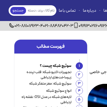
ها
درباره ما
تماس با ما
نام کالا ، برند ، دسته
جستجو
بندی
021-88107923-4
021-88482042-3
09191302116
0912
فهرست مطالب
1
سوئیچ شبکه چیست ؟
ت خروجی خاصی
تجهیزات اکتیو شبکه: قلب تپنده
2
زیرساخت‌های ارتباطی
3
سوئیچ شبکه: مغز متفکر شبکه
4
انواع سوئیچ شبکه
لایه‌های شبکه در مدل OSI: نقشه راه
5
ارتباطی