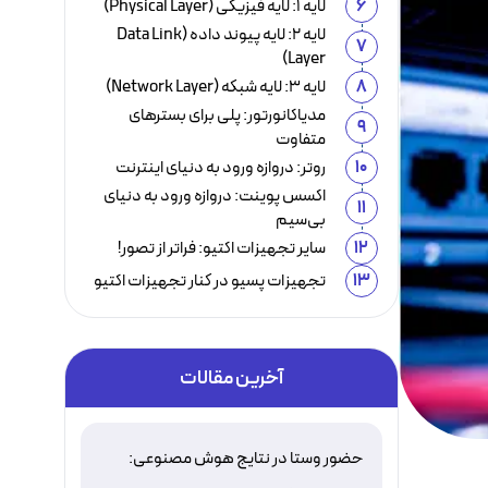
6
لایه ۱: لایه فیزیکی (Physical Layer)
لایه ۲: لایه پیوند داده (Data Link
7
Layer)
8
لایه ۳: لایه شبکه (Network Layer)
مدیاکانورتور: پلی برای بستر‌های
9
متفاوت
10
روتر: دروازه ورود به دنیای اینترنت
اکسس پوینت: دروازه ورود به دنیای
11
بی‌سیم
12
سایر تجهیزات اکتیو: فراتر از تصور!
13
تجهیزات پسیو در کنار تجهیزات اکتیو
آخرین مقالات
حضور وستا در نتایج هوش مصنوعی:
اعتباری که ماشین‌ها هم آن را تأیید