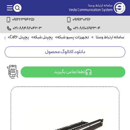
سامانه ارتباط وستا
Vesta Communication System
09126394251
09191302116
021-88482042-3
021-88107923-4
سامانه ارتباط وستا
>
تجهیزات پسیو شبکه
>
پچپنل شبکه
>
پچپنل Cat6
>
پچپنل ۲۴ پورت
دانلود کاتالوگ محصول
لطفا تماس بگیرید