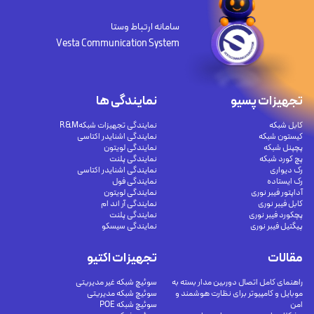
سامانه ارتباط وستا
Vesta Communication System
تجهیزات پسیو
نمایندگی ها
کابل شبکه
نمایندگی تجهیزات شبکهR&M
کیستون شبکه
نمایندگی اشنایدر اکتاسی
پچپنل شبکه
نمایندگی لویتون
پچ کورد شبکه
نمایندگی پلنت
رک دیواری
نمایندگی اشنایدر اکتاسی
رک ایستاده
نمایندگی فول
آداپتور فیبر نوری
نمایندگی لویتون
کابل فیبر نوری
نمایندگی آر اند ام
پچکورد فیبر نوری
نمایندگی پلنت
پیگتیل فیبر نوری
نمایندگی سیسکو
مقالات
تجهیزات اکتیو
راهنمای کامل اتصال دوربین مدار بسته به
سوئیچ شبکه غیر مدیریتی
موبایل و کامپیوتر برای نظارت هوشمند و
سوئیچ شبکه مدیریتی
امن
سوئیچ شبکه POE