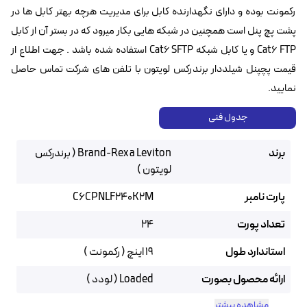
رکمونت بوده و دارای نگهدارنده کابل برای مدیریت هرچه بهتر کابل ها در
پشت پچ پنل است همچنین در شبکه هایی بکار میرود که در بستر آن از کابل
Cat6 FTP و یا کابل شبکه Cat6 SFTP استفاده شده باشد . جهت اطلاع از
قیمت پچپنل شیلددار برندرکس لویتون با تلفن های شرکت تماس حاصل
نمایید.
جدول فنی
برند
Brand-Rex a Leviton ( برندرکس
لویتون )
پارت نامبر
C6CPNLF240K2M
تعداد پورت
24
استاندارد طول
19 اینچ ( رکمونت )
ارائه محصول بصورت
Loaded ( لودد )
مشاهده بیشتر