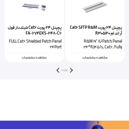
پچپنل ۲۴ پورت Cat6 SFTP R&M
پچپنل ۲۴ پورت Cat6 شیلددار فول
آر اند ام R305120
FA-674EKS-248-C6
اک
4
FULL Cat6 Shielded Patch Panel
R&M 19" 1U Patch Panel
l
24Port
24*RJ45/s, Cat6, Fully
Populated
مشاهده مشخصات
مشاهده مشخصات