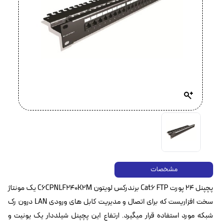
مشخصات
پچپنل ۲۴ پورت Cat6 FTP برندرکس لویتون C6CPNLF240K2M یک مونتاژ
سخت افزاریست که برای اتصال و مدیریت کابل های ورودی LAN درون رک
شبکه مورد استفاده قرار میگیرد. ارتفاع این پچپنل شیلددار یک یونیت و