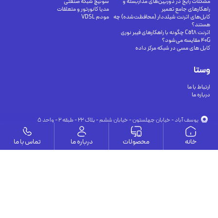
مشکلات رایج در دوربین‌های مداربسته و
سوئیچ شبکه صنعتی
راهکارهای جامع تعمیر
مدیا کانورتور و متعلقات
کابل‌های اترنت شیلددار (محافظت‌شده) چه
مودم VDSL
هستند؟
اترنت Cat8 چگونه با راهکارهای فیبر نوری
40G مقایسه می‌شود؟
کابل های مسی در شبکه مرکز داده
وستا
ارتباط با ما
درباره ما
يوسف آباد - خيابان چهلستون - خيابان ششم - پلاك ٢٢ - طبقه ٢ - واحد ٥
09191302116
09126394251
info@vesta-com.com
خانه
محصولات
درباره ما
تماس با ما
کلیه حقوق این سایت مربوط به شرکت سامانه ارتباط وستا می باشد