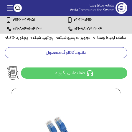
سامانه ارتباط وستا
Vesta Communication System
09126394251
09191302116
021-88482042-3
021-88107923-4
سامانه ارتباط وستا
>
تجهیزات پسیو شبکه
>
پچ کورد شبکه
>
پچکورد Cat6
>
پچکو
دانلود کاتالوگ محصول
لطفا تماس بگیرید