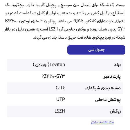
سمت رک شبکه برای اتصال بین سوییچ و پچپنل کاربرد دارد . پچکورد یک
اصطلاح در کابل کشی می باشد و به معنی طولی از کابل شبکه است که در دو
انتهای خود دارای کانکتور RJ45 می باشد پچکورد 3 متری لویتون 6Z460-
GY3 بدون شیلد بوده و روکش خارجی آن LSZH است به همین دلیل در بازار
شبکه در زمره پچکورد های ضد حریق دسته بندی می گردد.
جدول فنی
برند
Leviton ( لویتون )
پارت نامبر
‌6Z460-GY3
دسته بندی شبکه ای
Cat6
پوشش داخلی
UTP
روکش
LSZH
مشاهده بیشتر