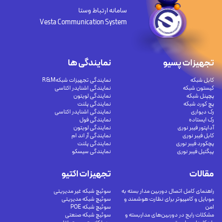
سامانه ارتباط وستا
Vesta Communication System
تجهیزات پسیو
نمایندگی ها
کابل شبکه
نمایندگی تجهیزات شبکهR&M
کیستون شبکه
نمایندگی اشنایدر اکتاسی
پچپنل شبکه
نمایندگی لویتون
پچ کورد شبکه
نمایندگی پلنت
رک دیواری
نمایندگی اشنایدر اکتاسی
رک ایستاده
نمایندگی فول
آداپتور فیبر نوری
نمایندگی لویتون
کابل فیبر نوری
نمایندگی آر اند ام
پچکورد فیبر نوری
نمایندگی پلنت
پیگتیل فیبر نوری
نمایندگی سیسکو
مقالات
تجهیزات اکتیو
راهنمای کامل اتصال دوربین مدار بسته به
سوئیچ شبکه غیر مدیریتی
موبایل و کامپیوتر برای نظارت هوشمند و
سوئیچ شبکه مدیریتی
امن
سوئیچ شبکه POE
مشکلات رایج در دوربین‌های مداربسته و
سوئیچ شبکه صنعتی