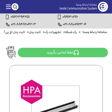
سامانه ارتباط وستا
Vesta Communication System
09126394251
09191302116
021-88482042-3
021-88107923-4
سامانه ارتباط وستا
>
رک شبکه
>
تجهیزات رک
>
لایت پنل
>
لایت پنل اچ پی آسیا
لطفا تماس بگیرید