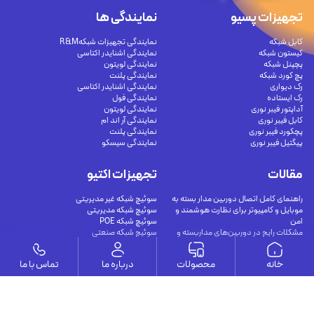
تجهیزات پسیو
نمایندگی ها
کابل شبکه
نمایندگی تجهیزات شبکهR&M
کیستون شبکه
نمایندگی اشنایدر اکتاسی
پچپنل شبکه
نمایندگی لویتون
پچ کورد شبکه
نمایندگی پلنت
رک دیواری
نمایندگی اشنایدر اکتاسی
رک ایستاده
نمایندگی فول
آداپتور فیبر نوری
نمایندگی لویتون
کابل فیبر نوری
نمایندگی آر اند ام
پچکورد فیبر نوری
نمایندگی پلنت
پیگتیل فیبر نوری
نمایندگی سیسکو
مقالات
تجهیزات اکتیو
راهنمای کامل اتصال دوربین مدار بسته به
سوئیچ شبکه غیر مدیریتی
موبایل و کامپیوتر برای نظارت هوشمند و
سوئیچ شبکه مدیریتی
امن
سوئیچ شبکه POE
مشکلات رایج در دوربین‌های مداربسته و
سوئیچ شبکه صنعتی
راهکارهای جامع تعمیر
مدیا کانورتور و متعلقات
کابل‌های اترنت شیلددار (محافظت‌شده) چه
مودم VDSL
خانه
محصولات
درباره ما
تماس با ما
هستند؟
اترنت Cat8 چگونه با راهکارهای فیبر نوری
40G مقایسه می‌شود؟
کابل های مسی در شبکه مرکز داده