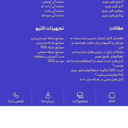
آداپتور فیبر نوری
نمایندگی لویتون
کابل فیبر نوری
نمایندگی آر اند ام
پچکورد فیبر نوری
نمایندگی پلنت
پیگتیل فیبر نوری
نمایندگی سیسکو
مقالات
تجهیزات اکتیو
راهنمای کامل اتصال دوربین مدار بسته به
سوئیچ شبکه غیر مدیریتی
موبایل و کامپیوتر برای نظارت هوشمند و
سوئیچ شبکه مدیریتی
امن
سوئیچ شبکه POE
مشکلات رایج در دوربین‌های مداربسته و
سوئیچ شبکه صنعتی
راهکارهای جامع تعمیر
مدیا کانورتور و متعلقات
کابل‌های اترنت شیلددار (محافظت‌شده) چه
مودم VDSL
هستند؟
اترنت Cat8 چگونه با راهکارهای فیبر نوری
40G مقایسه می‌شود؟
کابل های مسی در شبکه مرکز داده
وستا
خانه
محصولات
درباره ما
تماس با ما
ارتباط با ما
درباره ما
يوسف آباد - خيابان چهلستون - خيابان ششم - پلاك ٢٢ - طبقه ٢ - واحد ٥