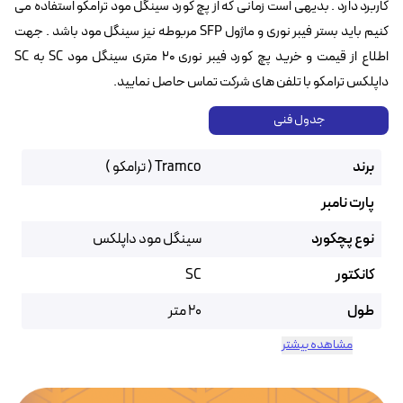
کاربرد دارد . بدیهی است زمانی که از پچ کورد سینگل مود ترامکو استفاده می
کنیم باید بستر فیبر نوری و ماژول SFP مربوطه نیز سینگل مود باشد . جهت
اطلاع از قیمت و خرید پچ کورد فیبر نوری ۲۰ متری سینگل مود SC به SC
داپلکس ترامکو با تلفن های شرکت تماس حاصل نمایید.
جدول فنی
برند
Tramco ( ترامکو )
پارت نامبر
نوع پچکورد
سینگل مود داپلکس
کانکتور
SC
طول
20 متر
مشاهده بیشتر