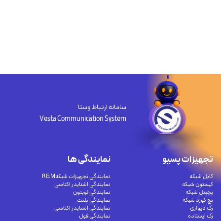
سامانه ارتباط وستا
Vesta Communication System
تجهیزات پسیو
نمایندگی ها
کابل شبکه
نمایندگی تجهیزات شبکهR&M
کیستون شبکه
نمایندگی اشنایدر اکتاسی
پچپنل شبکه
نمایندگی لویتون
پچ کورد شبکه
نمایندگی پلنت
رک دیواری
نمایندگی اشنایدر اکتاسی
رک ایستاده
نمایندگی فول