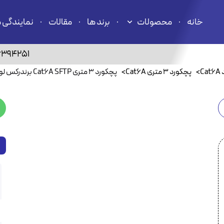
خانه
محصولات
برند ها
مقالات
نمایندگی 
6394251
C
>
پچکورد ۳ متری Cat6A
>
پچکورد ۳ متری Cat6A SFTP برندرکس لویتون AC6PCG030-888HB