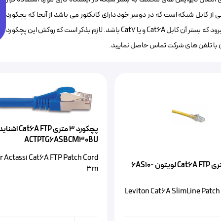
از کابل شبکه است که در دوسر خود دارای کانکتور می باشد از آنجا که پچکورد
فوق SFTP بوده کانکتورهای آن نیز فلزی است و معمولا در شبکه هایی بکار میرود که بستر آن کابل Cat6A و یا Cat7 باشد. لازم بذکر است که روکش این پچکورد
پچکورد 3 متری TP
ACTPTG6ASBCM30BU
 Actassi Cat6A FTP Patch Cord
پچکورد 3 متری Cat6A FTP لویتون 6AS10-
3m
Leviton Cat6A SlimLine Patch 