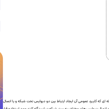
 متری Cat6A SFTP برندرکس لویتون AC6PCG010-888HB وسیله ای که کاربرد عمومی آن ایجاد ارتباط بین دو دیوایس تحت شبکه و یا اتصال
 اتصال دیوایس های مختلف به بستر شبکه در ایستگاه کاری مورد استفاده قرار