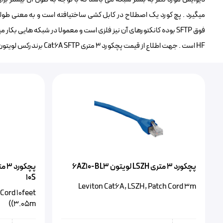
میگیرد . پچ کورد یک اصطلاح در کابل کشی ساختیافته است و به معنی طولی 
HF است . جهت اطلاع از قیمت پچکورد ۳ متری Cat6A SFTP برندرکس لویتون با تلفن های شرکت تماس حاصل نمایید.
پچکورد ۳ متری LSZH لویتون 6AZ10-BL3
10S
Leviton Cat6A, LSZH, Patch Cord 3m
Cord 10feet
(3.05m)