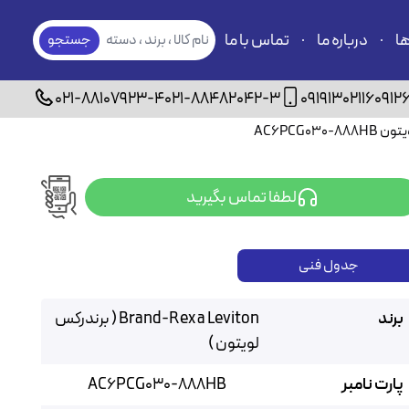
ها
درباره ما
تماس با ما
نام کالا ، برند ، دسته
جستجو
بندی
021-88107923-4
021-88482042-3
09191302116
0912
لطفا تماس بگیرید
جدول فنی
برند
Brand-Rex a Leviton ( برندرکس
لویتون )
پارت نامبر
AC6PCG030-888HB