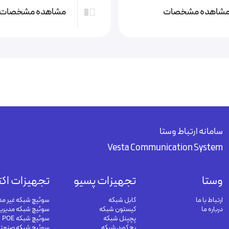
شاهده مشخصات
مشاهده مشخصات
سامانه ارتباط وستا
Vesta Communication System
وستا
تجهیزات پسیو
تجهیزات اکت
ارتباط با ما
کابل شبکه
سوئیچ شبکه غیر مد
درباره ما
کیستون شبکه
سوئیچ شبکه مدیری
پچپنل شبکه
سوئیچ شبکه POE
پچ کورد شبکه
سوئیچ شبکه صنعت