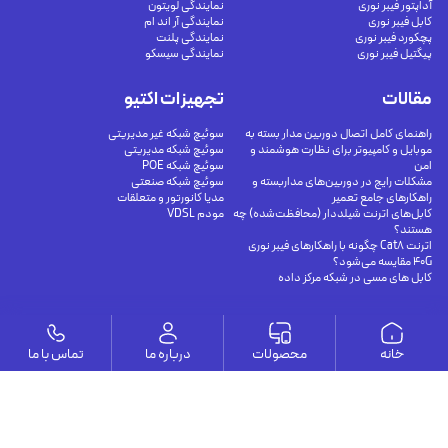
آداپتور فیبر نوری
نمایندگی لویتون
کابل فیبر نوری
نمایندگی آر اند ام
پچکورد فیبر نوری
نمایندگی پلنت
پیگتیل فیبر نوری
نمایندگی سیسکو
مقالات
تجهیزات اکتیو
راهنمای کامل اتصال دوربین مدار بسته به
سوئیچ شبکه غیر مدیریتی
موبایل و کامپیوتر برای نظارت هوشمند و
سوئیچ شبکه مدیریتی
امن
سوئیچ شبکه POE
مشکلات رایج در دوربین‌های مداربسته و
سوئیچ شبکه صنعتی
راهکارهای جامع تعمیر
مدیا کانورتور و متعلقات
کابل‌های اترنت شیلددار (محافظت‌شده) چه
مودم VDSL
هستند؟
اترنت Cat8 چگونه با راهکارهای فیبر نوری
40G مقایسه می‌شود؟
کابل های مسی در شبکه مرکز داده
وستا
خانه
محصولات
درباره ما
تماس با ما
ارتباط با ما
درباره ما
يوسف آباد - خيابان چهلستون - خيابان ششم - پلاك ٢٢ - طبقه ٢ - واحد ٥