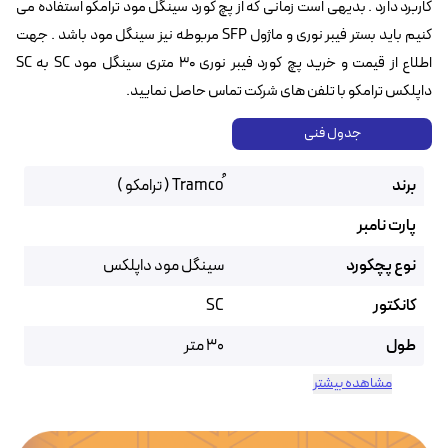
کاربرد دارد . بدیهی است زمانی که از پچ کورد سینگل مود ترامکو استفاده می
کنیم باید بستر فیبر نوری و ماژول SFP مربوطه نیز سینگل مود باشد . جهت
اطلاع از قیمت و خرید پچ کورد فیبر نوری ۳۰ متری سینگل مود SC به SC
داپلکس ترامکو با تلفن های شرکت تماس حاصل نمایید.
جدول فنی
برند
پارت نامبر
نوع پچکورد
سینگل مود داپلکس
کانکتور
SC
طول
30 متر
مشاهده بیشتر