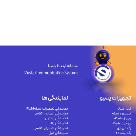
سامانه ارتباط وستا
Vesta Communication System
تجهیزات پسیو
نمایندگی ها
کابل شبکه
نمایندگی تجهیزات شبکهR&M
کیستون شبکه
نمایندگی اشنایدر اکتاسی
پچپنل شبکه
نمایندگی لویتون
پچ کورد شبکه
نمایندگی پلنت
رک دیواری
نمایندگی اشنایدر اکتاسی
رک ایستاده
نمایندگی فول