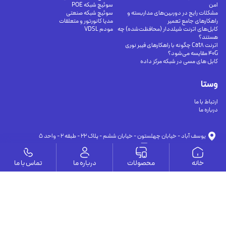
امن
سوئیچ شبکه POE
مشکلات رایج در دوربین‌های مداربسته و
سوئیچ شبکه صنعتی
راهکارهای جامع تعمیر
مدیا کانورتور و متعلقات
کابل‌های اترنت شیلددار (محافظت‌شده) چه
مودم VDSL
هستند؟
اترنت Cat8 چگونه با راهکارهای فیبر نوری
40G مقایسه می‌شود؟
کابل های مسی در شبکه مرکز داده
وستا
ارتباط با ما
درباره ما
يوسف آباد - خيابان چهلستون - خيابان ششم - پلاك ٢٢ - طبقه ٢ - واحد ٥
09191302116
09126394251
info@vesta-com.com
خانه
محصولات
درباره ما
تماس با ما
کلیه حقوق این سایت مربوط به شرکت سامانه ارتباط وستا می باشد