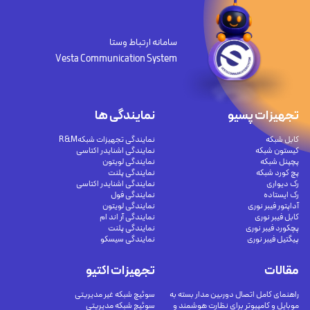
سامانه ارتباط وستا
Vesta Communication System
تجهیزات پسیو
نمایندگی ها
کابل شبکه
نمایندگی تجهیزات شبکهR&M
کیستون شبکه
نمایندگی اشنایدر اکتاسی
پچپنل شبکه
نمایندگی لویتون
پچ کورد شبکه
نمایندگی پلنت
رک دیواری
نمایندگی اشنایدر اکتاسی
رک ایستاده
نمایندگی فول
آداپتور فیبر نوری
نمایندگی لویتون
کابل فیبر نوری
نمایندگی آر اند ام
پچکورد فیبر نوری
نمایندگی پلنت
پیگتیل فیبر نوری
نمایندگی سیسکو
مقالات
تجهیزات اکتیو
راهنمای کامل اتصال دوربین مدار بسته به
سوئیچ شبکه غیر مدیریتی
موبایل و کامپیوتر برای نظارت هوشمند و
سوئیچ شبکه مدیریتی