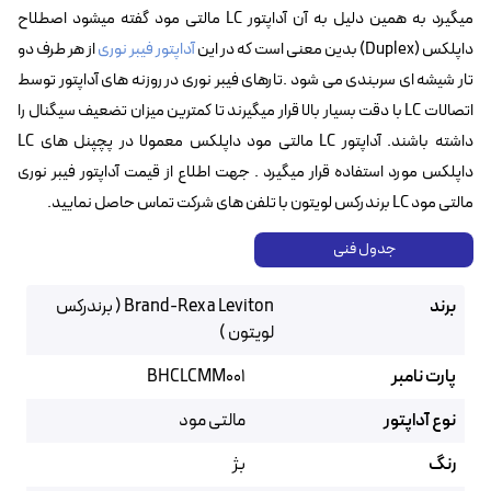
میگیرد به همین دلیل به آن آداپتور LC مالتی مود گفته میشود اصطلاح
داپلکس (Duplex) بدین معنی است که در این
آداپتور فیبر نوری
از هر طرف دو
تار شیشه ای سربندی می شود .تارهای فیبر نوری در روزنه های آداپتور توسط
اتصالات LC با دقت بسیار بالا قرار میگیرند تا کمترین میزان تضعیف سیگنال را
داشته باشند. آداپتور LC مالتی مود داپلکس معمولا در پچپنل های LC
داپلکس مورد استفاده قرار میگیرد . جهت اطلاع از قیمت آداپتور فیبر نوری
مالتی مود LC برندرکس لویتون با تلفن های شرکت تماس حاصل نمایید.
جدول فنی
برند
Brand-Rex a Leviton ( برندرکس
لویتون )
پارت نامبر
BHCLCMM001
نوع آداپتور
مالتی مود
رنگ
بژ