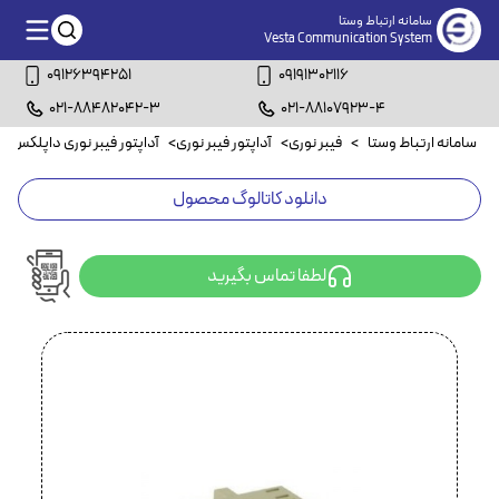
سامانه ارتباط وستا
Vesta Communication System
09126394251
09191302116
021-88482042-3
021-88107923-4
سامانه ارتباط وستا
>
فیبر نوری
>
آداپتور فیبر نوری
>
آداپتور فیبر نوری داپلکس
>
دانلود کاتالوگ محصول
لطفا تماس بگیرید