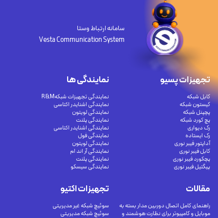
سامانه ارتباط وستا
Vesta Communication System
تجهیزات پسیو
نمایندگی ها
کابل شبکه
نمایندگی تجهیزات شبکهR&M
کیستون شبکه
نمایندگی اشنایدر اکتاسی
پچپنل شبکه
نمایندگی لویتون
پچ کورد شبکه
نمایندگی پلنت
رک دیواری
نمایندگی اشنایدر اکتاسی
رک ایستاده
نمایندگی فول
آداپتور فیبر نوری
نمایندگی لویتون
کابل فیبر نوری
نمایندگی آر اند ام
پچکورد فیبر نوری
نمایندگی پلنت
پیگتیل فیبر نوری
نمایندگی سیسکو
مقالات
تجهیزات اکتیو
راهنمای کامل اتصال دوربین مدار بسته به
سوئیچ شبکه غیر مدیریتی
موبایل و کامپیوتر برای نظارت هوشمند و
سوئیچ شبکه مدیریتی