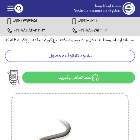
سامانه ارتباط وستا
Vesta Communication System
09126394251
09191302116
021-88482042-3
021-88107923-4
سامانه ارتباط وستا
>
تجهیزات پسیو شبکه
>
پچ کورد شبکه
>
پچکورد Cat6
>
پچکو
دانلود کاتالوگ محصول
لطفا تماس بگیرید