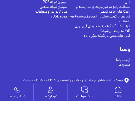
امن
سوئیچ شبکه POE
مشکلات رایج در دوربین‌های مداربسته و
سوئیچ شبکه صنعتی
راهکارهای جامع تعمیر
مدیا کانورتور و متعلقات
کابل‌های اترنت شیلددار (محافظت‌شده) چه
مودم VDSL
هستند؟
اترنت Cat8 چگونه با راهکارهای فیبر نوری
40G مقایسه می‌شود؟
کابل های مسی در شبکه مرکز داده
وستا
ارتباط با ما
درباره ما
يوسف آباد - خيابان چهلستون - خيابان ششم - پلاك ٢٢ - طبقه ٢ - واحد ٥
09191302116
09126394251
info@vesta-com.com
خانه
محصولات
درباره ما
تماس با ما
کلیه حقوق این سایت مربوط به شرکت سامانه ارتباط وستا می باشد