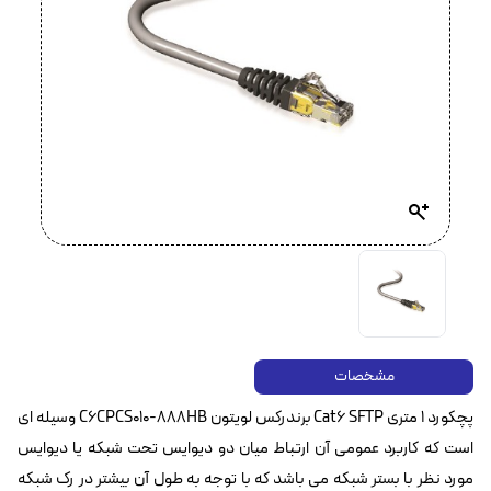
مشخصات
پچکورد ۱ متری Cat6 SFTP برندرکس لویتون C6CPCS010-888HB وسیله ای
است که کاربرد عمومی آن ارتباط میان دو دیوایس تحت شبکه یا دیوایس
مورد نظر با بستر شبکه می باشد که با توجه به طول آن بیشتر در رک شبکه