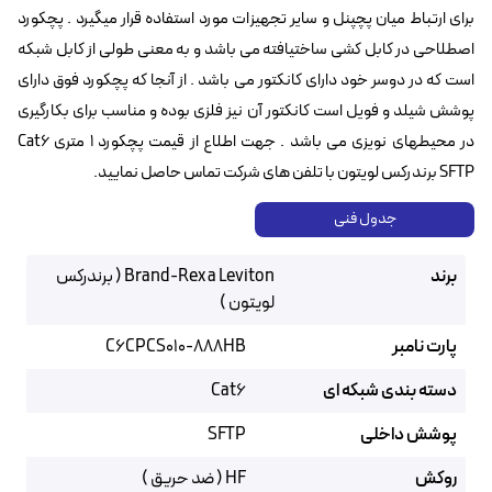
برای ارتباط میان پچپنل و سایر تجهیزات مورد استفاده قرار میگیرد . پچکورد
اصطلاحی در کابل کشی ساختیافته می باشد و به معنی طولی از کابل شبکه
است که در دوسر خود دارای کانکتور می باشد . از آنجا که پچکورد فوق دارای
پوشش شیلد و فویل است کانکتور آن نیز فلزی بوده و مناسب برای بکارگیری
در محیطهای نویزی می باشد . جهت اطلاع از قیمت پچکورد ۱ متری Cat6
SFTP برندرکس لویتون با تلفن های شرکت تماس حاصل نمایید.
جدول فنی
برند
Brand-Rex a Leviton ( برندرکس
لویتون )
پارت نامبر
C6CPCS010-888HB
دسته بندی شبکه ای
Cat6
پوشش داخلی
SFTP
روکش
HF ( ضد حریق )