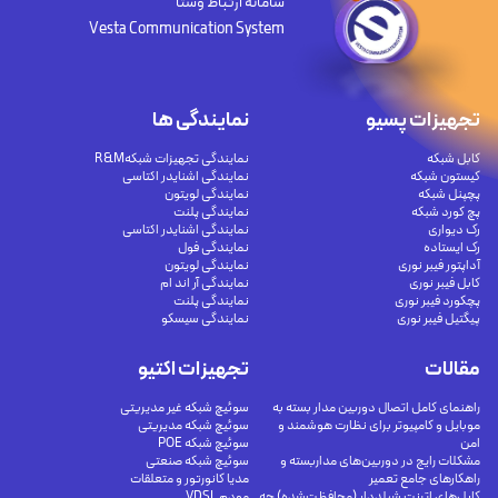
سامانه ارتباط وستا
Vesta Communication System
تجهیزات پسیو
نمایندگی ها
کابل شبکه
نمایندگی تجهیزات شبکهR&M
کیستون شبکه
نمایندگی اشنایدر اکتاسی
پچپنل شبکه
نمایندگی لویتون
پچ کورد شبکه
نمایندگی پلنت
رک دیواری
نمایندگی اشنایدر اکتاسی
رک ایستاده
نمایندگی فول
آداپتور فیبر نوری
نمایندگی لویتون
کابل فیبر نوری
نمایندگی آر اند ام
پچکورد فیبر نوری
نمایندگی پلنت
پیگتیل فیبر نوری
نمایندگی سیسکو
مقالات
تجهیزات اکتیو
راهنمای کامل اتصال دوربین مدار بسته به
سوئیچ شبکه غیر مدیریتی
موبایل و کامپیوتر برای نظارت هوشمند و
سوئیچ شبکه مدیریتی
امن
سوئیچ شبکه POE
مشکلات رایج در دوربین‌های مداربسته و
سوئیچ شبکه صنعتی
راهکارهای جامع تعمیر
مدیا کانورتور و متعلقات
کابل‌های اترنت شیلددار (محافظت‌شده) چه
مودم VDSL