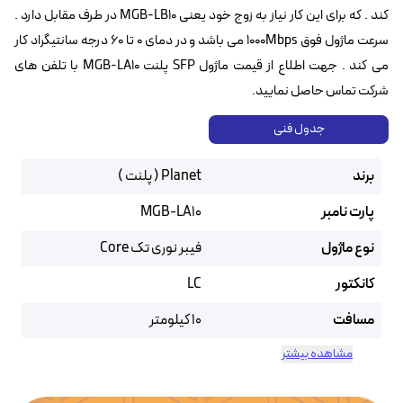
کند . که برای این کار نیاز به زوج خود یعنی MGB-LB10 در طرف مقابل دارد .
سرعت ماژول فوق 1000Mbps می باشد و در دمای ۰ تا ۶۰ درجه سانتیگراد کار
می کند . جهت اطلاع از قیمت ماژول SFP پلنت MGB-LA10 با تلفن های
شرکت تماس حاصل نمایید.
جدول فنی
برند
Planet ( پلنت )
پارت نامبر
MGB-LA10
نوع ماژول
فیبر نوری تک Core
کانکتور
LC
مسافت
10 کیلومتر
مشاهده بیشتر