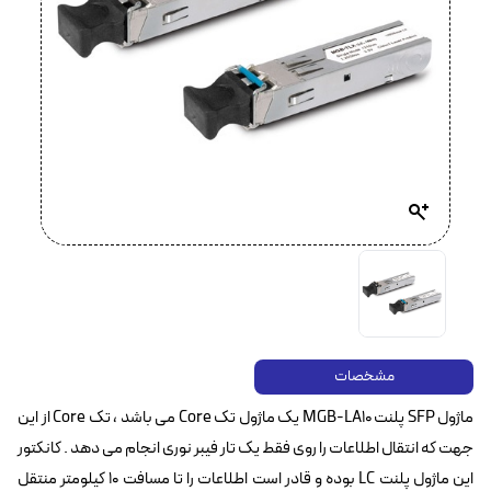
مشخصات
ماژول SFP پلنت MGB-LA10 یک ماژول تک Core می باشد ، تک Core از این
جهت که انتقال اطلاعات را روی فقط یک تار فیبر نوری انجام می دهد . کانکتور
این ماژول پلنت LC بوده و قادر است اطلاعات را تا مسافت 10 کیلومتر منتقل