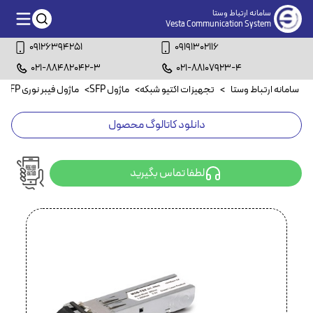
سامانه ارتباط وستا
Vesta Communication System
09126394251
09191302116
021-88482042-3
021-88107923-4
سامانه ارتباط وستا
>
تجهیزات اکتیو شبکه
>
ماژول SFP
>
ماژول فیبر نوری SFP
>
دانلود کاتالوگ محصول
لطفا تماس بگیرید