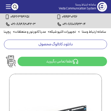
سامانه ارتباط وستا
Vesta Communication System
09126394251
09191302116
021-88482042-3
021-88107923-4
سامانه ارتباط وستا
>
تجهیزات اکتیو شبکه
>
مدیا کانورتور و متعلقات
>
پچپنل Cat5e
دانلود کاتالوگ محصول
لطفا تماس بگیرید