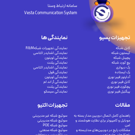
سامانه ارتباط وستا
Vesta Communication System
تجهیزات پسیو
نمایندگی ها
کابل شبکه
نمایندگی تجهیزات شبکهR&M
کیستون شبکه
نمایندگی اشنایدر اکتاسی
پچپنل شبکه
نمایندگی لویتون
پچ کورد شبکه
نمایندگی پلنت
رک دیواری
نمایندگی اشنایدر اکتاسی
رک ایستاده
نمایندگی فول
آداپتور فیبر نوری
نمایندگی لویتون
کابل فیبر نوری
نمایندگی آر اند ام
پچکورد فیبر نوری
نمایندگی پلنت
پیگتیل فیبر نوری
نمایندگی سیسکو
مقالات
تجهیزات اکتیو
راهنمای کامل اتصال دوربین مدار بسته به
سوئیچ شبکه غیر مدیریتی
موبایل و کامپیوتر برای نظارت هوشمند و
سوئیچ شبکه مدیریتی
امن
سوئیچ شبکه POE
مشکلات رایج در دوربین‌های مداربسته و
سوئیچ شبکه صنعتی
راهکارهای جامع تعمیر
مدیا کانورتور و متعلقات