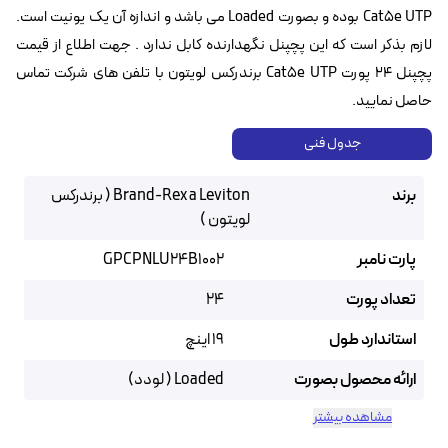
Cat5e UTP بوده و بصورت Loaded می باشد و اندازه آن یک یونیت است.
لازم بذکر است که این پچپنل نگهدارنده کابل ندارد . جهت اطلاع از قیمت
پچپنل ۲۴ پورت Cat5e UTP برندرکس لویتون با تلفن های شرکت تماس
حاصل نمایید.
جدول فنی
برند
Brand-Rex a Leviton ( برندرکس
لویتون )
پارت نامبر
GPCPNLU24B1002
تعداد پورت
24
استاندارد طول
19 اینچ
ارائه محصول بصورت
Loaded ( لودد)
مشاهده بیشتر