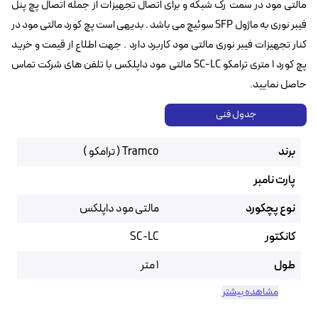
مالتی مود در سمت رک شبکه و برای اتصال تجهیزات از جمله اتصال پچ پنل
فیبر نوری به ماژول SFP سوئیچ می باشد . بدیهی است پچ کورد مالتی مود در
کنار تجهیزات فیبر نوری مالتی مود کاربرد دارد . جهت اطلاع از قیمت و خرید
پچ کورد ۱ متری ترامکو SC-LC مالتی مود داپلکس با تلفن های شرکت تماس
حاصل نمایید.
جدول فنی
برند
Tramco ( ترامکو )
پارت نامبر
نوع پچکورد
مالتی مود داپلکس
کانکتور
SC-LC
طول
1 متر
مشاهده بیشتر