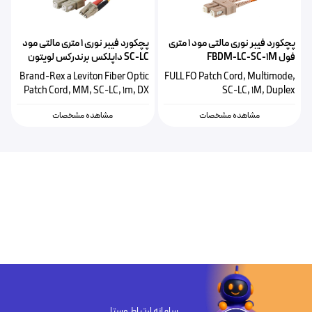
پچکورد فیبر نوری مالتی مود ۱ متری
پچکورد فیبر نوری ۱ متری مالتی مود
فول FBDM-LC-SC-1M
SC-LC داپلکس برندرکس لویتون
HOPLC050010SC293
Brand-Rex a Leviton Fiber Optic
FULL FO Patch Cord, Multimode,
Patch Cord, MM, SC-LC, 1m, DX
SC-LC, 1M, Duplex
مشاهده مشخصات
مشاهده مشخصات
سامانه ارتباط وستا