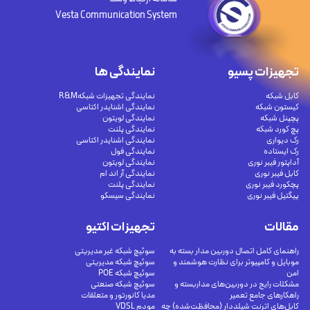
Vesta Communication System
تجهیزات پسیو
نمایندگی ها
کابل شبکه
نمایندگی تجهیزات شبکهR&M
کیستون شبکه
نمایندگی اشنایدر اکتاسی
پچپنل شبکه
نمایندگی لویتون
پچ کورد شبکه
نمایندگی پلنت
رک دیواری
نمایندگی اشنایدر اکتاسی
رک ایستاده
نمایندگی فول
آداپتور فیبر نوری
نمایندگی لویتون
کابل فیبر نوری
نمایندگی آر اند ام
پچکورد فیبر نوری
نمایندگی پلنت
پیگتیل فیبر نوری
نمایندگی سیسکو
مقالات
تجهیزات اکتیو
راهنمای کامل اتصال دوربین مدار بسته به
سوئیچ شبکه غیر مدیریتی
موبایل و کامپیوتر برای نظارت هوشمند و
سوئیچ شبکه مدیریتی
امن
سوئیچ شبکه POE
مشکلات رایج در دوربین‌های مداربسته و
سوئیچ شبکه صنعتی
راهکارهای جامع تعمیر
مدیا کانورتور و متعلقات
کابل‌های اترنت شیلددار (محافظت‌شده) چه
مودم VDSL