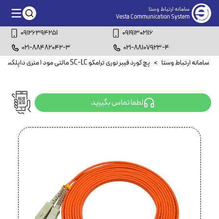
سامانه ارتباط وستا
Vesta Communication System
09126394251
09191302116
021-88482042-3
021-88107923-4
سامانه ارتباط وستا
>
پچ کورد فیبر نوری ترامکو SC-LC مالتی مود ۱ متری داپلکس
لطفا تماس بگیرید