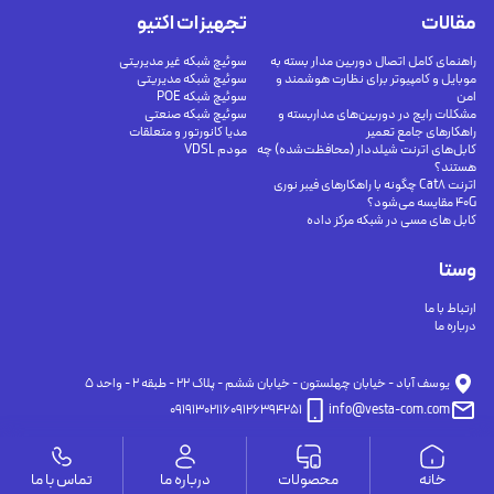
مقالات
تجهیزات اکتیو
راهنمای کامل اتصال دوربین مدار بسته به
سوئیچ شبکه غیر مدیریتی
موبایل و کامپیوتر برای نظارت هوشمند و
سوئیچ شبکه مدیریتی
امن
سوئیچ شبکه POE
مشکلات رایج در دوربین‌های مداربسته و
سوئیچ شبکه صنعتی
راهکارهای جامع تعمیر
مدیا کانورتور و متعلقات
کابل‌های اترنت شیلددار (محافظت‌شده) چه
مودم VDSL
هستند؟
اترنت Cat8 چگونه با راهکارهای فیبر نوری
40G مقایسه می‌شود؟
کابل های مسی در شبکه مرکز داده
وستا
ارتباط با ما
درباره ما
يوسف آباد - خيابان چهلستون - خيابان ششم - پلاك ٢٢ - طبقه ٢ - واحد ٥
09191302116
09126394251
info@vesta-com.com
خانه
محصولات
درباره ما
تماس با ما