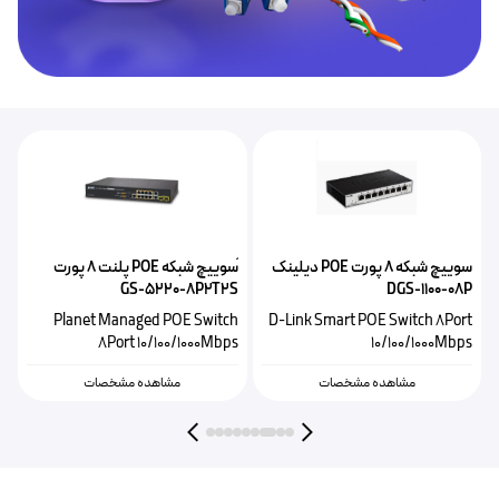
سوییچ شبکه ۸ پورت POE دیلینک
ًسوییچ شبکه POE پلنت ۸ پورت
P
GS-5220-8P2T2S
DGS-1100-08P
h
Planet Managed POE Switch
D-Link Smart POE Switch 8Port
0
8Port 10/100/1000Mbps
10/100/1000Mbps
مشاهده مشخصات
مشاهده مشخصات