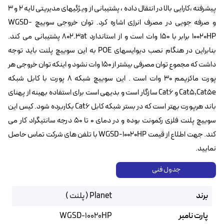
پیشرفته ،کارایی بالا در انتقال داده ، پشتیبانی از ویژگیهای مدیریتی لایه ۲ و ۳
و صرفه جویی در مصرف انرژی اشاره کرد. توان خروجی سوییچ WGSD-
10020HP برابر با ۱۵۰ وات است و از استاندارد 802.3at پشتیبانی می کند.
بنابراین در هنگام نصب دیوایسهای POE به این سوییچ پلنت باید توجه
داشت که مجموع توان مصرفی بیشتر از 150 وات نشود و اینکه توان خروجی هر
پورت ماکزیمم 30 وات است . این سوییچ شبکه ۸ پورت با کابل شبکه
Cat5,Cat5e و Cat6 سازگار است و بدیهی است برای استفاده بهینه از پهنای
باند هرپورت بهتر است که در بستر شبکه کابل Cat6 بکاربرده شود. کیس این
سوییچ پلنت فلزی رکمونت بوده و در دمای 0 تا ۵۰ درجه سانتیگراد کار می
کند. جهت اطلاع از قیمت WGSD-10020HP با تلفن های شرکت تماس حاصل
نمایید.
جدول فنی
برند
Planet ( پلنت )
پارت نامبر
WGSD-10020HP