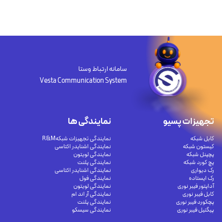
سامانه ارتباط وستا
Vesta Communication System
تجهیزات پسیو
نمایندگی ها
کابل شبکه
نمایندگی تجهیزات شبکهR&M
کیستون شبکه
نمایندگی اشنایدر اکتاسی
پچپنل شبکه
نمایندگی لویتون
پچ کورد شبکه
نمایندگی پلنت
رک دیواری
نمایندگی اشنایدر اکتاسی
رک ایستاده
نمایندگی فول
آداپتور فیبر نوری
نمایندگی لویتون
کابل فیبر نوری
نمایندگی آر اند ام
پچکورد فیبر نوری
نمایندگی پلنت
پیگتیل فیبر نوری
نمایندگی سیسکو