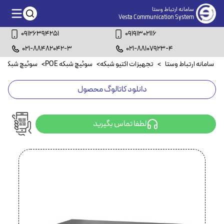
سامانه ارتباط وستا
Vesta Communication System
09126394251
09191302116
021-88482042-3
021-88107923-4
سامانه ارتباط وستا
>
تجهیزات اکتیو شبکه
>
سوئیچ شبکه POE
>
سوئیچ شبکه ۸ پورت POE
دانلود کاتالوگ محصول
لطفا تماس بگیرید