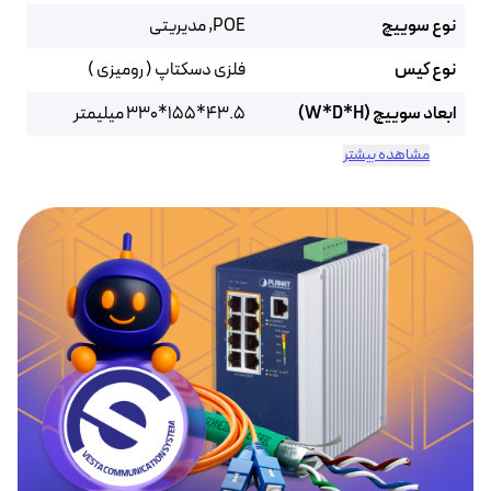
نوع سوییچ
POE, مدیریتی
نوع کیس
فلزی دسکتاپ ( رومیزی )
ابعاد سوییچ (W*D*H)
43.5*155*330 میلیمتر
مشاهده بیشتر