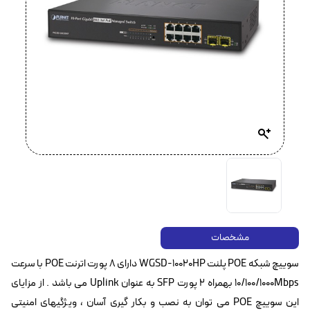
مشخصات
سوییچ شبکه POE پلنت WGSD-10020HP دارای ۸ پورت اترنت POE با سرعت
10/100/1000Mbps بهمراه ۲ پورت SFP به عنوان Uplink می باشد . از مزایای
این سوییچ POE می توان به نصب و بکار گیری آسان ، ویژگیهای امنیتی