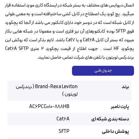
اتصال دیوایس های مختلف به بستر شبکه در ایستگاه کاری مورد استفاده قرار
میگیرد . پچ کورد یک اصطلاح در کابل کشی ساختیافته است و به معنی طولی
از کابل شبکه است که در دوسر خود دارای کانکتور می باشد از آنجا که پچکورد
فوق SFTP بوده کانکتورهای آن نیز فلزی است و معمولا در شبکه هایی بکار
میرود که بستر آن کابل Cat6A و یا Cat7 باشد. لازم بذکر است که روکش این
پچکورد HF است . جهت اطلاع از قیمت پچکورد ۲ متری Cat6A SFTP
برندرکس لویتون با تلفن های شرکت تماس حاصل نمایید.
جدول فنی
برند
Brand-Rex a Leviton ( برندرکس
لویتون )
پارت نامبر
AC6PCG010-888HB
دسته بندی شبکه ای
Cat6A
پوشش داخلی
SFTP