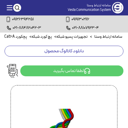
سامانه ارتباط وستا
Vesta Communication System
09126394251
09191302116
021-88482042-3
021-88107923-4
سامانه ارتباط وستا
>
تجهیزات پسیو شبکه
>
پچ کورد شبکه
>
پچکورد Cat6A
>
دانلود کاتالوگ محصول
لطفا تماس بگیرید