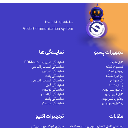
سامانه ارتباط وستا
Vesta Communication System
تجهیزات پسیو
نمایندگی ها
کابل شبکه
نمایندگی تجهیزات شبکهR&M
کیستون شبکه
نمایندگی اشنایدر اکتاسی
پچپنل شبکه
نمایندگی لویتون
پچ کورد شبکه
نمایندگی پلنت
رک دیواری
نمایندگی اشنایدر اکتاسی
رک ایستاده
نمایندگی فول
آداپتور فیبر نوری
نمایندگی لویتون
کابل فیبر نوری
نمایندگی آر اند ام
پچکورد فیبر نوری
نمایندگی پلنت
پیگتیل فیبر نوری
نمایندگی سیسکو
مقالات
تجهیزات اکتیو
راهنمای کامل اتصال دوربین مدار بسته به
سوئیچ شبکه غیر مدیریتی