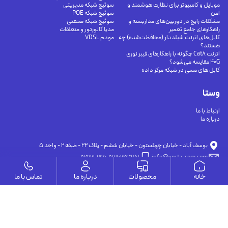
موبایل و کامپیوتر برای نظارت هوشمند و
سوئیچ شبکه مدیریتی
امن
سوئیچ شبکه POE
مشکلات رایج در دوربین‌های مداربسته و
سوئیچ شبکه صنعتی
راهکارهای جامع تعمیر
مدیا کانورتور و متعلقات
کابل‌های اترنت شیلددار (محافظت‌شده) چه
مودم VDSL
هستند؟
اترنت Cat8 چگونه با راهکارهای فیبر نوری
40G مقایسه می‌شود؟
کابل های مسی در شبکه مرکز داده
وستا
ارتباط با ما
درباره ما
يوسف آباد - خيابان چهلستون - خيابان ششم - پلاك ٢٢ - طبقه ٢ - واحد ٥
09191302116
09126394251
info@vesta-com.com
خانه
محصولات
درباره ما
تماس با ما
کلیه حقوق این سایت مربوط به شرکت سامانه ارتباط وستا می باشد