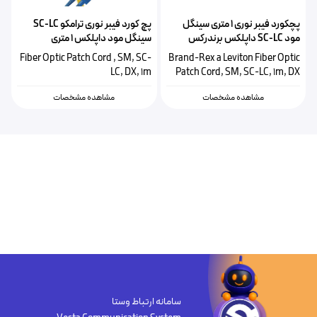
پچکورد فیبر نوری ۱ متری سینگل
پچ کورد فیبر نوری ترامکو SC-LC
مود SC-LC داپلکس برندرکس
سینگل مود داپلکس ۱ متری
لویتون HOPLC008010SC203
Fiber Optic Patch Cord , SM, SC-
Brand-Rex a Leviton Fiber Optic
LC, DX, 1m
Patch Cord, SM, SC-LC, 1m, DX
مشاهده مشخصات
مشاهده مشخصات
سامانه ارتباط وستا