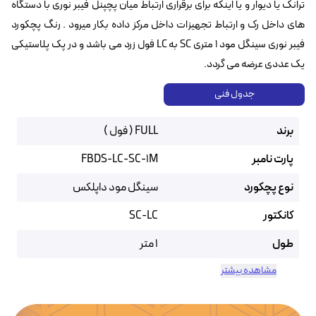
ترانک یا دیوار و یا اینکه برای برقراری ارتباط میان پچپنل فیبر نوری با دستگاه
های داخل رک و ارتباط تجهیزات داخل مرکز داده بکار میرود . رنگ پچکورد
فیبر نوری سینگل مود ۱ متری SC به LC فول زرد می باشد و در پک پلاستیکی
یک عددی عرضه می گردد.
جدول فنی
برند
FULL ( فول )
پارت نامبر
FBDS-LC-SC-1M
نوع پچکورد
سینگل مود داپلکس
کانکتور
SC-LC
طول
1 متر
مشاهده بیشتر