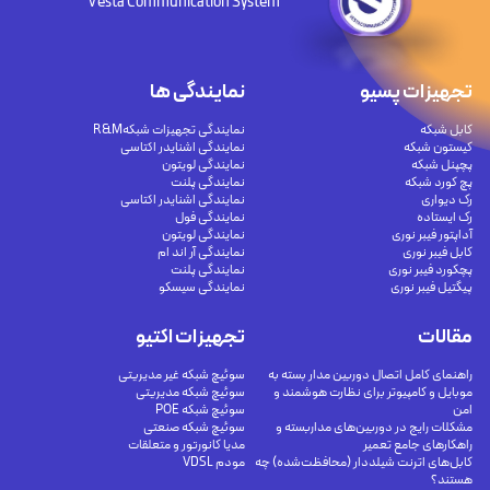
Vesta Communication System
تجهیزات پسیو
نمایندگی ها
کابل شبکه
نمایندگی تجهیزات شبکهR&M
کیستون شبکه
نمایندگی اشنایدر اکتاسی
پچپنل شبکه
نمایندگی لویتون
پچ کورد شبکه
نمایندگی پلنت
رک دیواری
نمایندگی اشنایدر اکتاسی
رک ایستاده
نمایندگی فول
آداپتور فیبر نوری
نمایندگی لویتون
کابل فیبر نوری
نمایندگی آر اند ام
پچکورد فیبر نوری
نمایندگی پلنت
پیگتیل فیبر نوری
نمایندگی سیسکو
مقالات
تجهیزات اکتیو
راهنمای کامل اتصال دوربین مدار بسته به
سوئیچ شبکه غیر مدیریتی
موبایل و کامپیوتر برای نظارت هوشمند و
سوئیچ شبکه مدیریتی
امن
سوئیچ شبکه POE
مشکلات رایج در دوربین‌های مداربسته و
سوئیچ شبکه صنعتی
راهکارهای جامع تعمیر
مدیا کانورتور و متعلقات
کابل‌های اترنت شیلددار (محافظت‌شده) چه
مودم VDSL
هستند؟