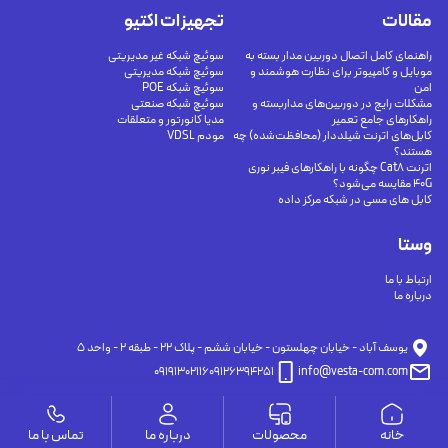
مقالات
تجهیزات اکتیو
راهنمای کامل اتصال دوربین مدار بسته به
سوئیچ شبکه غیر مدیریتی
موبایل و کامپیوتر برای نظارت هوشمند و
سوئیچ شبکه مدیریتی
امن
سوئیچ شبکه POE
مشکلات رایج در دوربین‌های مداربسته و
سوئیچ شبکه صنعتی
راهکارهای جامع تعمیر
مدیا کانورتور و متعلقات
کابل‌های اترنت شیلددار (محافظت‌شده) چه
مودم VDSL
هستند؟
اترنت Cat8 چگونه با راهکارهای فیبر نوری
40G مقایسه می‌شود؟
کابل های مسی در شبکه مرکز داده
وستا
ارتباط با ما
درباره ما
يوسف آباد - خيابان چهلستون - خيابان ششم - پلاك ٢٢ - طبقه ٢ - واحد ٥
09191302116
09126394251
info@vesta-com.com
خانه
محصولات
درباره ما
تماس با ما