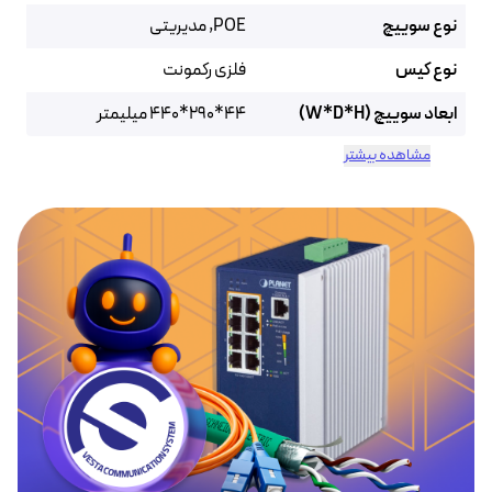
نوع سوییچ
POE,‌ مدیریتی
نوع کیس
فلزی رکمونت
ابعاد سوییچ (W*D*H)
44*290*440 میلیمتر
مشاهده بیشتر