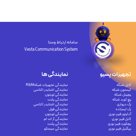
سامانه ارتباط وستا
Vesta Communication System
تجهیزات پسیو
نمایندگی ها
کابل شبکه
نمایندگی تجهیزات شبکهR&M
کیستون شبکه
نمایندگی اشنایدر اکتاسی
پچپنل شبکه
نمایندگی لویتون
پچ کورد شبکه
نمایندگی پلنت
رک دیواری
نمایندگی اشنایدر اکتاسی
رک ایستاده
نمایندگی فول
آداپتور فیبر نوری
نمایندگی لویتون
کابل فیبر نوری
نمایندگی آر اند ام
پچکورد فیبر نوری
نمایندگی پلنت
پیگتیل فیبر نوری
نمایندگی سیسکو