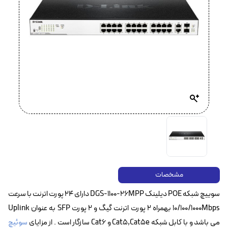
مشخصات
سوییچ شبکه POE دیلینک DGS-1100-26MPP‌ دارای ۲۴ پورت اترنت با سرعت
10/100/1000Mbps بهمراه ۲ پورت اترنت گیگ و ۲ پورت SFP‌ به عنوان Uplink
می باشد و با کابل شبکه Cat5,Cat5e و Cat6 سازگار است . از مزایای
سوئیچ