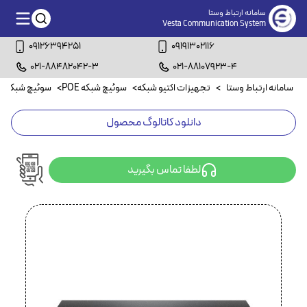
سامانه ارتباط وستا
Vesta Communication System
09126394251
09191302116
021-88482042-3
021-88107923-4
سامانه ارتباط وستا
>
تجهیزات اکتیو شبکه
>
سوئیچ شبکه POE
>
سوئیچ شبکه ۲۴ پورت POE
دانلود کاتالوگ محصول
لطفا تماس بگیرید