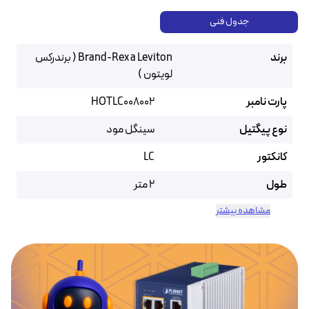
جدول فنی
برند
Brand-Rex a Leviton ( برندرکس
لویتون )
پارت نامبر
HOTLC008002
نوع پیگتیل
سینگل مود
کانکتور
LC
طول
2 متر
مشاهده بیشتر