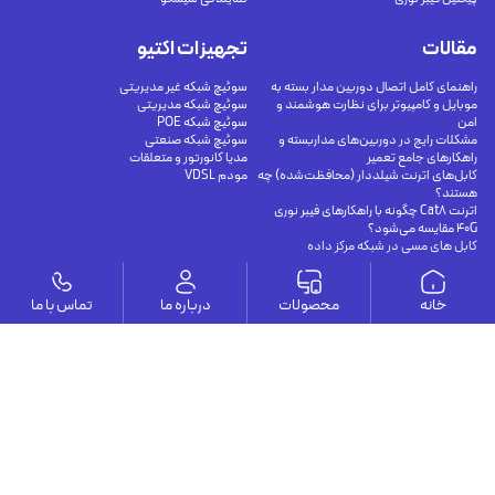
مقالات
تجهیزات اکتیو
راهنمای کامل اتصال دوربین مدار بسته به
سوئیچ شبکه غیر مدیریتی
موبایل و کامپیوتر برای نظارت هوشمند و
سوئیچ شبکه مدیریتی
امن
سوئیچ شبکه POE
مشکلات رایج در دوربین‌های مداربسته و
سوئیچ شبکه صنعتی
راهکارهای جامع تعمیر
مدیا کانورتور و متعلقات
کابل‌های اترنت شیلددار (محافظت‌شده) چه
مودم VDSL
هستند؟
اترنت Cat8 چگونه با راهکارهای فیبر نوری
40G مقایسه می‌شود؟
کابل های مسی در شبکه مرکز داده
وستا
خانه
محصولات
درباره ما
تماس با ما
ارتباط با ما
درباره ما
يوسف آباد - خيابان چهلستون - خيابان ششم - پلاك ٢٢ - طبقه ٢ - واحد ٥
09191302116
09126394251
info@vesta-com.com