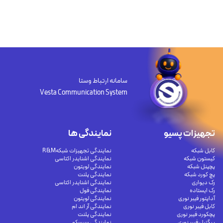
سامانه ارتباط وستا
Vesta Communication System
تجهیزات پسیو
نمایندگی ها
کابل شبکه
نمایندگی تجهیزات شبکهR&M
کیستون شبکه
نمایندگی اشنایدر اکتاسی
پچپنل شبکه
نمایندگی لویتون
پچ کورد شبکه
نمایندگی پلنت
رک دیواری
نمایندگی اشنایدر اکتاسی
رک ایستاده
نمایندگی فول
آداپتور فیبر نوری
نمایندگی لویتون
کابل فیبر نوری
نمایندگی آر اند ام
پچکورد فیبر نوری
نمایندگی پلنت
پیگتیل فیبر نوری
نمایندگی سیسکو