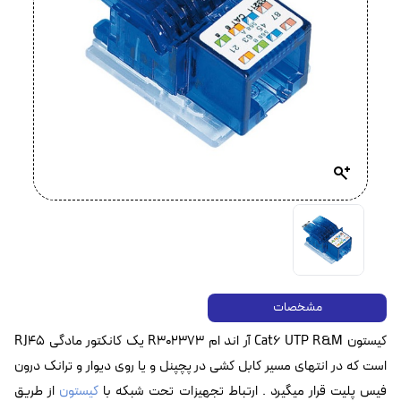
مشخصات
کیستون Cat6 UTP R&M آر اند ام R302373 یک کانکتور مادگی RJ45
است که در انتهای مسیر کابل کشی در پچپنل و یا روی دیوار و ترانک درون
فیس پلیت قرار میگیرد . ارتباط تجهیزات تحت شبکه با
کیستون
از طریق