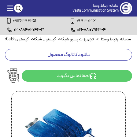
سامانه ارتباط وستا
Vesta Communication System
09126394251
09191302116
021-88482042-3
021-88107923-4
سامانه ارتباط وستا
>
تجهیزات پسیو شبکه
>
کیستون شبکه
>
کیستون Cat6
>
کی
دانلود کاتالوگ محصول
لطفا تماس بگیرید