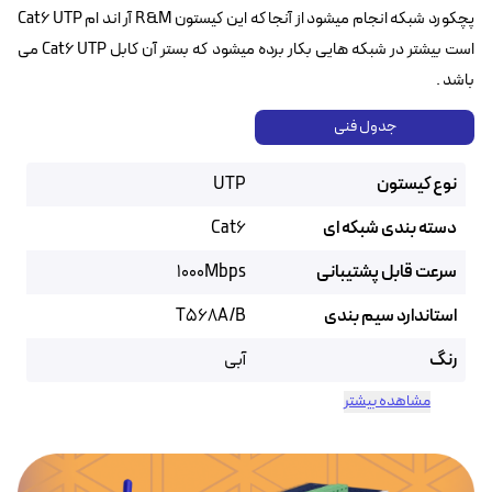
پچکورد شبکه انجام میشود از آنجا که این کیستون R&M آر اند ام Cat6 UTP
است بیشتر در شبکه هایی بکار برده میشود که بستر آن کابل Cat6 UTP می
باشد .
جدول فنی
نوع کیستون
UTP
دسته بندی شبکه ای
Cat6
سرعت قابل پشتیبانی
1000Mbps
استاندارد سیم بندی
T568A/B
رنگ
آبی
مشاهده بیشتر