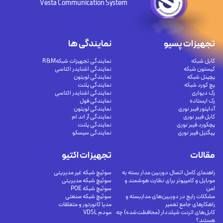
Vesta Communication System
تجهیزات پسیو
نمایندگی ها
کابل شبکه
نمایندگی تجهیزات شبکهR&M
کیستون شبکه
نمایندگی اشنایدر اکتاسی
پچپنل شبکه
نمایندگی لویتون
پچ کورد شبکه
نمایندگی پلنت
رک دیواری
نمایندگی اشنایدر اکتاسی
رک ایستاده
نمایندگی فول
آداپتور فیبر نوری
نمایندگی لویتون
کابل فیبر نوری
نمایندگی آر اند ام
پچکورد فیبر نوری
نمایندگی پلنت
پیگتیل فیبر نوری
نمایندگی سیسکو
مقالات
تجهیزات اکتیو
راهنمای کامل اتصال دوربین مدار بسته به
سوئیچ شبکه غیر مدیریتی
موبایل و کامپیوتر برای نظارت هوشمند و
سوئیچ شبکه مدیریتی
امن
سوئیچ شبکه POE
مشکلات رایج در دوربین‌های مداربسته و
سوئیچ شبکه صنعتی
راهکارهای جامع تعمیر
مدیا کانورتور و متعلقات
کابل‌های اترنت شیلددار (محافظت‌شده) چه
مودم VDSL
هستند؟