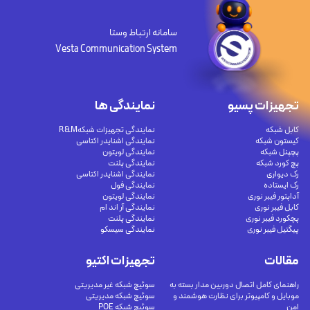
سامانه ارتباط وستا
Vesta Communication System
تجهیزات پسیو
نمایندگی ها
کابل شبکه
نمایندگی تجهیزات شبکهR&M
کیستون شبکه
نمایندگی اشنایدر اکتاسی
پچپنل شبکه
نمایندگی لویتون
پچ کورد شبکه
نمایندگی پلنت
رک دیواری
نمایندگی اشنایدر اکتاسی
رک ایستاده
نمایندگی فول
آداپتور فیبر نوری
نمایندگی لویتون
کابل فیبر نوری
نمایندگی آر اند ام
پچکورد فیبر نوری
نمایندگی پلنت
پیگتیل فیبر نوری
نمایندگی سیسکو
مقالات
تجهیزات اکتیو
راهنمای کامل اتصال دوربین مدار بسته به
سوئیچ شبکه غیر مدیریتی
موبایل و کامپیوتر برای نظارت هوشمند و
سوئیچ شبکه مدیریتی
امن
سوئیچ شبکه POE