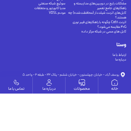
مشکلات رایج در دوربین‌های مداربسته و
سوئیچ شبکه صنعتی
راهکارهای جامع تعمیر
مدیا کانورتور و متعلقات
کابل‌های اترنت شیلددار (محافظت‌شده) چه
مودم VDSL
هستند؟
اترنت Cat8 چگونه با راهکارهای فیبر نوری
40G مقایسه می‌شود؟
کابل های مسی در شبکه مرکز داده
وستا
ارتباط با ما
درباره ما
يوسف آباد - خيابان چهلستون - خيابان ششم - پلاك ٢٢ - طبقه ٢ - واحد ٥
09191302116
09126394251
info@vesta-com.com
خانه
محصولات
درباره ما
تماس با ما
کلیه حقوق این سایت مربوط به شرکت سامانه ارتباط وستا می باشد