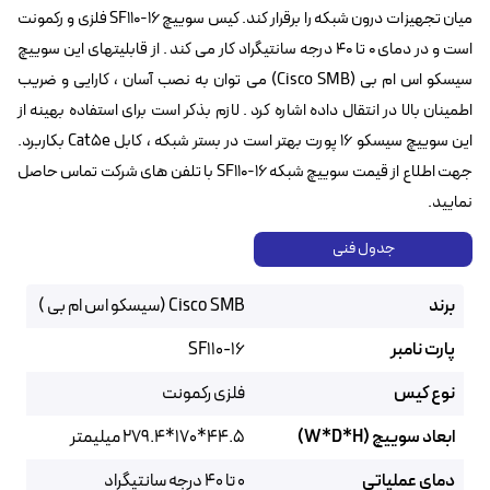
میان تجهیزات درون شبکه را برقرار کند. کیس سوییچ SF110-16 فلزی و رکمونت
است و در دمای ۰ تا ۴۰ درجه سانتیگراد کار می کند . از قابلیتهای این سوییچ
سیسکو اس ام بی (Cisco SMB) می توان به نصب آسان ، کارایی و ضریب
اطمینان بالا در انتقال داده اشاره کرد . لازم بذکر است برای استفاده بهینه از
این سوییچ سیسکو ۱۶ پورت بهتر است در بستر شبکه ، کابل Cat5e بکاربرد.
جهت اطلاع از قیمت سوییچ شبکه SF110-16 با تلفن های شرکت تماس حاصل
نمایید.
جدول فنی
برند
Cisco SMB (سیسکو اس ام بی )
پارت نامبر
SF110-16
نوع کیس
فلزی رکمونت
ابعاد سوییچ (W*D*H)
44.5*170*279.4 میلیمتر
دمای عملیاتی
0 تا 40 درجه سانتیگراد