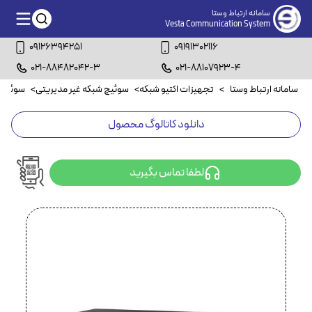
سامانه ارتباط وستا
Vesta Communication System
09126394251
09191302116
021-88482042-3
021-88107923-4
سامانه ارتباط وستا
>
تجهیزات اکتیو شبکه
>
سوئیچ شبکه غیر مدیریتی
>
سوئیچ شبکه
دانلود کاتالوگ محصول
لطفا تماس بگیرید