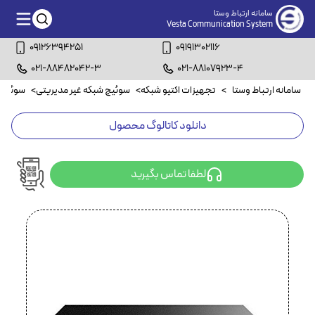
سامانه ارتباط وستا
Vesta Communication System
09126394251
09191302116
021-88482042-3
021-88107923-4
سامانه ارتباط وستا
>
تجهیزات اکتیو شبکه
>
سوئیچ شبکه غیر مدیریتی
>
سوئیچ شبکه
دانلود کاتالوگ محصول
لطفا تماس بگیرید