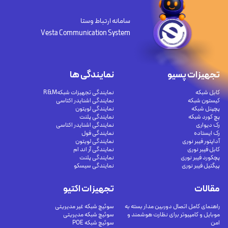
سامانه ارتباط وستا
Vesta Communication System
تجهیزات پسیو
نمایندگی ها
کابل شبکه
نمایندگی تجهیزات شبکهR&M
کیستون شبکه
نمایندگی اشنایدر اکتاسی
پچپنل شبکه
نمایندگی لویتون
پچ کورد شبکه
نمایندگی پلنت
رک دیواری
نمایندگی اشنایدر اکتاسی
رک ایستاده
نمایندگی فول
آداپتور فیبر نوری
نمایندگی لویتون
کابل فیبر نوری
نمایندگی آر اند ام
پچکورد فیبر نوری
نمایندگی پلنت
پیگتیل فیبر نوری
نمایندگی سیسکو
مقالات
تجهیزات اکتیو
راهنمای کامل اتصال دوربین مدار بسته به
سوئیچ شبکه غیر مدیریتی
موبایل و کامپیوتر برای نظارت هوشمند و
سوئیچ شبکه مدیریتی
امن
سوئیچ شبکه POE