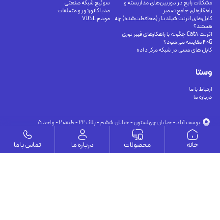
مشکلات رایج در دوربین‌های مداربسته و
سوئیچ شبکه صنعتی
راهکارهای جامع تعمیر
مدیا کانورتور و متعلقات
کابل‌های اترنت شیلددار (محافظت‌شده) چه
مودم VDSL
هستند؟
اترنت Cat8 چگونه با راهکارهای فیبر نوری
40G مقایسه می‌شود؟
کابل های مسی در شبکه مرکز داده
وستا
ارتباط با ما
درباره ما
يوسف آباد - خيابان چهلستون - خيابان ششم - پلاك ٢٢ - طبقه ٢ - واحد ٥
09191302116
09126394251
info@vesta-com.com
خانه
محصولات
درباره ما
تماس با ما
کلیه حقوق این سایت مربوط به شرکت سامانه ارتباط وستا می باشد