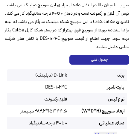
ضریب اطمینان بالا در انتقال داده از مزایای این سوییچ دیلینک می باشد .
کیس آن فلزی و رکمونت است و در دمای ۰ تا ۴۰ درجه سانتیگراد کار می کند .
کابلهای Cat5،Cat5e با این سوییچ شبکه دیلینک سازگار می باشد که البته
برای استفاده بهینه از سوییچ فوق بهتر از که در بستر شبکه کابل Cat5e بکار
برده شود. جهت اطلاع از قیمت سوییچ DES-1024C با تلفن های شرکت
تماس حاصل نمایید.
جدول فنی
برند
D-Link (دیلینک)
پارت نامبر
DES-1024C
نوع کیس
فلزی رکمونت
ابعاد سوییچ (W*D*H)
44.5*151*282.2 میلیمتر
دمای عملیاتی
0 تا 40 درجه سانتیگراد