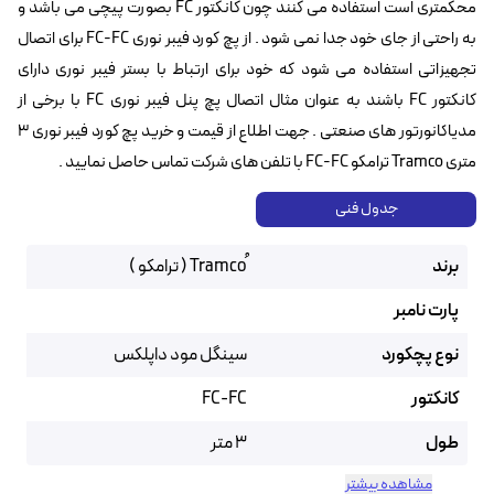
محکمتری است استفاده می کنند چون کانکتور FC بصورت پیچی می باشد و
به راحتی از جای خود جدا نمی شود . از پچ کورد فیبر نوری FC-FC برای اتصال
تجهیزاتی استفاده می شود که خود برای ارتباط با بستر فیبر نوری دارای
کانکتور FC باشند به عنوان مثال اتصال پچ پنل فیبر نوری FC با برخی از
مدیاکانورتور های صنعتی . جهت اطلاع از قیمت و خرید پچ کورد فیبر نوری ۳
متری Tramco ترامکو FC-FC با تلفن های شرکت تماس حاصل نمایید .
جدول فنی
برند
پارت نامبر
نوع پچکورد
سینگل مود داپلکس
کانکتور
FC-FC
طول
3 متر
مشاهده بیشتر