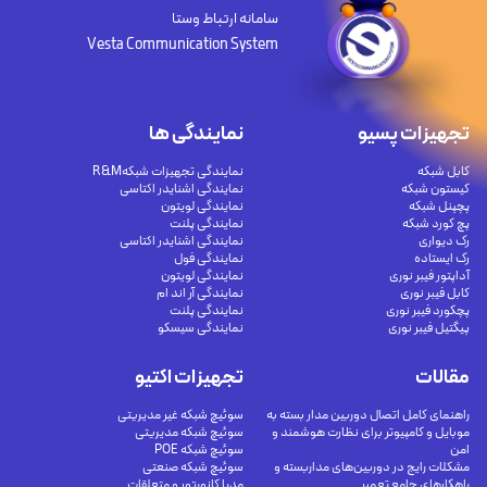
سامانه ارتباط وستا
Vesta Communication System
تجهیزات پسیو
نمایندگی ها
کابل شبکه
نمایندگی تجهیزات شبکهR&M
کیستون شبکه
نمایندگی اشنایدر اکتاسی
پچپنل شبکه
نمایندگی لویتون
پچ کورد شبکه
نمایندگی پلنت
رک دیواری
نمایندگی اشنایدر اکتاسی
رک ایستاده
نمایندگی فول
آداپتور فیبر نوری
نمایندگی لویتون
کابل فیبر نوری
نمایندگی آر اند ام
پچکورد فیبر نوری
نمایندگی پلنت
پیگتیل فیبر نوری
نمایندگی سیسکو
مقالات
تجهیزات اکتیو
راهنمای کامل اتصال دوربین مدار بسته به
سوئیچ شبکه غیر مدیریتی
موبایل و کامپیوتر برای نظارت هوشمند و
سوئیچ شبکه مدیریتی
امن
سوئیچ شبکه POE
مشکلات رایج در دوربین‌های مداربسته و
سوئیچ شبکه صنعتی
راهکارهای جامع تعمیر
مدیا کانورتور و متعلقات