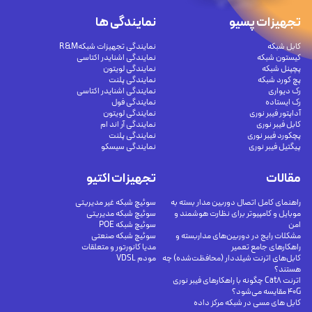
تجهیزات پسیو
نمایندگی ها
کابل شبکه
نمایندگی تجهیزات شبکهR&M
کیستون شبکه
نمایندگی اشنایدر اکتاسی
پچپنل شبکه
نمایندگی لویتون
پچ کورد شبکه
نمایندگی پلنت
رک دیواری
نمایندگی اشنایدر اکتاسی
رک ایستاده
نمایندگی فول
آداپتور فیبر نوری
نمایندگی لویتون
کابل فیبر نوری
نمایندگی آر اند ام
پچکورد فیبر نوری
نمایندگی پلنت
پیگتیل فیبر نوری
نمایندگی سیسکو
مقالات
تجهیزات اکتیو
راهنمای کامل اتصال دوربین مدار بسته به
سوئیچ شبکه غیر مدیریتی
موبایل و کامپیوتر برای نظارت هوشمند و
سوئیچ شبکه مدیریتی
امن
سوئیچ شبکه POE
مشکلات رایج در دوربین‌های مداربسته و
سوئیچ شبکه صنعتی
راهکارهای جامع تعمیر
مدیا کانورتور و متعلقات
کابل‌های اترنت شیلددار (محافظت‌شده) چه
مودم VDSL
هستند؟
اترنت Cat8 چگونه با راهکارهای فیبر نوری
40G مقایسه می‌شود؟
کابل های مسی در شبکه مرکز داده