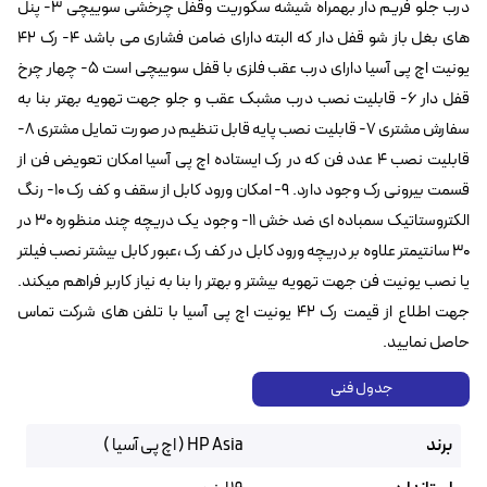
درب جلو فریم دار بهمراه شیشه سکوریت وقفل چرخشی سوییچی ۳- پنل
های بغل باز شو قفل دار که البته دارای ضامن فشاری می باشد ۴- رک ۴۲
یونیت اچ پی آسیا دارای درب عقب فلزی با قفل سوییچی است ۵- چهار چرخ
قفل دار ۶- قابلیت نصب درب مشبک عقب و جلو جهت تهویه بهتر بنا به
سفارش مشتری ۷- قابلیت نصب پایه قابل تنظیم در صورت تمایل مشتری ۸-
قابلیت نصب ۴ عدد فن که در رک ایستاده اچ پی آسیا امکان تعویض فن از
قسمت بیرونی رک وجود دارد. ۹- امکان ورود کابل از سقف و کف رک ۱۰- رنگ
الکتروستاتیک سمباده ای ضد خش ۱۱- وجود یک دریچه چند منظوره ۳۰ در
۳۰ سانتیمتر علاوه بر دریچه ورود کابل در کف رک ،عبور کابل بیشتر نصب فیلتر
یا نصب یونیت فن جهت تهویه بیشتر و بهتر را بنا به نیاز کاربر فراهم میکند.
جهت اطلاع از قیمت رک ۴۲ یونیت اچ پی آسیا با تلفن های شرکت تماس
حاصل نمایید.
جدول فنی
برند
HP Asia ( اچ پی آسیا )