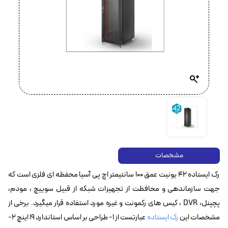
مشخصات
رک ایستاده 42 یونیت عمق ۱۰۰ سانتیمتر اچ پی آسیا محفظه ای فلزی است که
جهت سازماندهی و محافظت از تجهیزات شبکه از قبیل سوییچ ، مودم،
پچپنل، DVR ، کیس های رکمونت و غیره مورد استفاده قرار میگیرد. برخی از
مشخصات این
رک ایستاده
عبارتست از ۱- طراحی بر اساس استاندارد ۱۹ اینچ ۲-