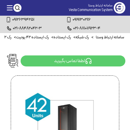
سامانه ارتباط وستا
Vesta Communication System
09126394251
09191302116
021-88482042-3
021-88107923-4
سامانه ارتباط وستا
>
رک شبکه
>
رک ایستاده
>
رک ایستاده ۴۲ یونیت
>
رک ۴۲ یونیت عمق ۱۰۰ سانتیمتر
لطفا تماس بگیرید