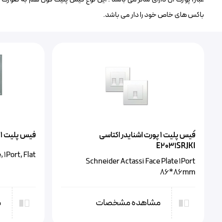
باکس های خاص خود را دار می باشد.
ُفیس پلیت ۱ پورت اشنایدر اکتاسی
فیس پلیت ۱ پورت فول FA-961AP-1
E2031SRJKI
 1Port, Flat
Schneider Actassi Face Plate 1Port
86*86mm
مشاهده مشخصات
م