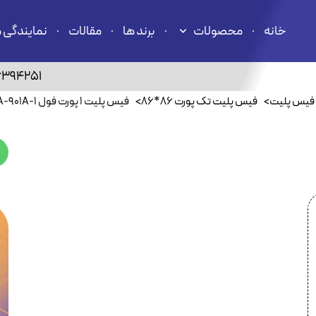
خانه
محصولات
برند ها
مقالات
نمایندگی 
6394251
فیس پلیت
>
فیس پلیت تک پورت 86*86
>
فیس پلیت ۱ پورت فول FA-901A-1