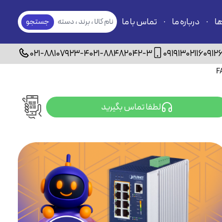
ها
درباره ما
تماس با ما
نام کالا ، برند ، دسته
جستجو
بندی
021-88107923-4
021-88482042-3
09191302116
0912
لطفا تماس بگیرید