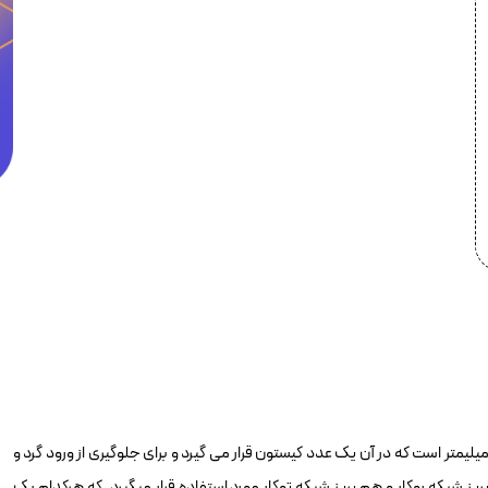
یس پلیت 1 پورت فول FA-901A-1 شامل یک سطح پلاستیکی است 86*86 میلیمتر است که در آن یک عدد کیستون قرار می گیرد و برای جلوگیری از ورود گرد و
یز شبکه روکار و هم پریز شبکه توکار مورد استفاده قرار میگیرد. که هرکدام بک