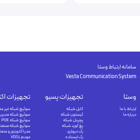
سامانه ارتباط وستا
Vesta Communication System
وستا
تجهیزات پسیو
تجهیزات اکت
ارتباط با ما
کابل شبکه
سوئیچ شبکه غیر مد
درباره ما
کیستون شبکه
سوئیچ شبکه مدیری
پچپنل شبکه
سوئیچ شبکه POE
پچ کورد شبکه
سوئیچ شبکه صنعت
رک دیواری
مدیا کانورتور و متع
رک ایستاده
مودم VDSL