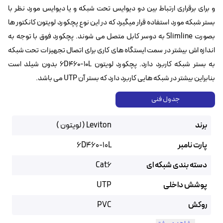
و برای برقراری ارتباط بین دو دیوایس تحت شبکه و یا دیوایس مورد نظر با
بستر شبکه مورد استفاده قرار میگیرد که در این نوع پچکورد لویتون کانکتور ها
بصورت Slimline به دوسر کابل متصل می شوند. پچکورد فوق با توجه به
اندازه اش بیشتر در سمت ایستگاه های کاری برای اتصال تجهیزات تحت شبکه
به بستر شبکه کاربرد دارد. پچکورد لویتون 6D460-10L‌ بدون شیلد است
بنابراین بیشتر در شبکه هایی کاربرد دارد که بستر آن UTP می باشد.
جدول فنی
برند
Leviton ( لویتون )
پارت نامبر
6D460-10L
دسته بندی شبکه ای
Cat6
پوشش داخلی
UTP
روکش
PVC