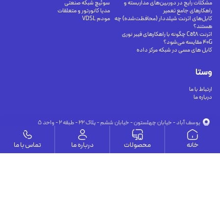
مشکلات رایج در دوربین‌های مداربسته و
سوئیچ شبکه صنعتی
راهکارهای جامع تعمیر
مدیا کانورتور و متعلقات
کابل‌های اترنت شیلددار (محافظت‌شده) چه
مودم VDSL
هستند؟
اترنت Cat8 چگونه با راهکارهای فیبر نوری
40G مقایسه می‌شود؟
کابل های مسی در شبکه مرکز داده
وستا
ارتباط با ما
درباره ما
يوسف آباد - خيابان چهلستون - خيابان ششم - پلاك ٢٢ - طبقه ٢ - واحد ٥
09191302116
09126394251
info@vesta-com.com
خانه
محصولات
درباره ما
تماس با ما
کلیه حقوق این سایت مربوط به شرکت سامانه ارتباط وستا می باشد