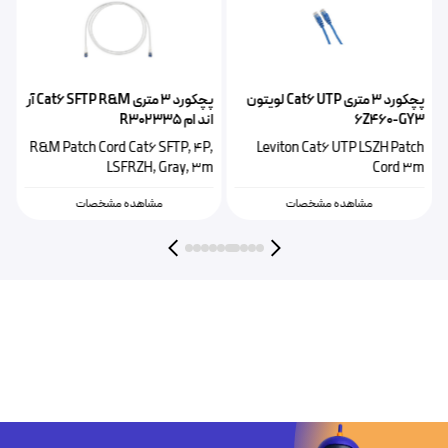
پچکورد ۳ متری Cat6 UTP لویتون
پچکورد ۳ متری Cat6 SFTP R&M آر
اک
6Z460-GY3
اند ام R302335
P
R&M Patch Cord Cat6 SFTP, 4P,
Leviton Cat6 UTP LSZH Patch
m
LSFRZH, Gray, 3m
Cord 3m
مشاهده مشخصات
مشاهده مشخصات