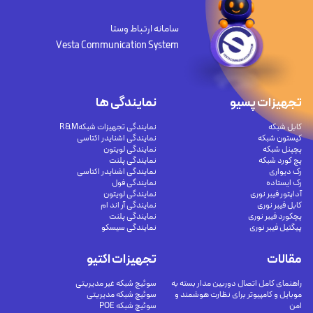
سامانه ارتباط وستا
Vesta Communication System
تجهیزات پسیو
نمایندگی ها
کابل شبکه
نمایندگی تجهیزات شبکهR&M
کیستون شبکه
نمایندگی اشنایدر اکتاسی
پچپنل شبکه
نمایندگی لویتون
پچ کورد شبکه
نمایندگی پلنت
رک دیواری
نمایندگی اشنایدر اکتاسی
رک ایستاده
نمایندگی فول
آداپتور فیبر نوری
نمایندگی لویتون
کابل فیبر نوری
نمایندگی آر اند ام
پچکورد فیبر نوری
نمایندگی پلنت
پیگتیل فیبر نوری
نمایندگی سیسکو
مقالات
تجهیزات اکتیو
راهنمای کامل اتصال دوربین مدار بسته به
سوئیچ شبکه غیر مدیریتی
موبایل و کامپیوتر برای نظارت هوشمند و
سوئیچ شبکه مدیریتی
امن
سوئیچ شبکه POE