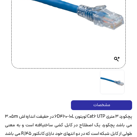
مشخصات
پچکورد ۳ متری Cat6 UTP لویتون 6D460-10L در حقیقت اندازه اش 3.05m
می باشد پچکورد یک اصطلاح در کابل کشی ساختیافته است و به معنی
طولی از کابل شبکه است که در دو انتهای خود دارای کانکتور RJ45 می باشد