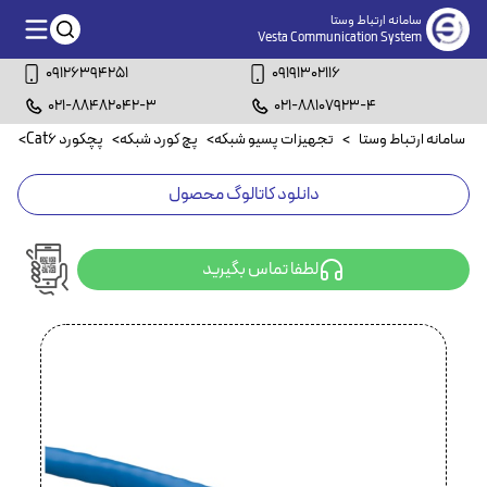
سامانه ارتباط وستا
Vesta Communication System
09126394251
09191302116
021-88482042-3
021-88107923-4
سامانه ارتباط وستا
>
تجهیزات پسیو شبکه
>
پچ کورد شبکه
>
پچکورد Cat6
>
پچکو
دانلود کاتالوگ محصول
لطفا تماس بگیرید