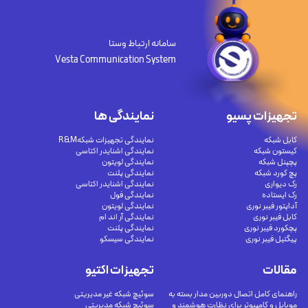
سامانه ارتباط وستا
Vesta Communication System
تجهیزات پسیو
نمایندگی ها
کابل شبکه
نمایندگی تجهیزات شبکهR&M
کیستون شبکه
نمایندگی اشنایدر اکتاسی
پچپنل شبکه
نمایندگی لویتون
پچ کورد شبکه
نمایندگی پلنت
رک دیواری
نمایندگی اشنایدر اکتاسی
رک ایستاده
نمایندگی فول
آداپتور فیبر نوری
نمایندگی لویتون
کابل فیبر نوری
نمایندگی آر اند ام
پچکورد فیبر نوری
نمایندگی پلنت
پیگتیل فیبر نوری
نمایندگی سیسکو
مقالات
تجهیزات اکتیو
راهنمای کامل اتصال دوربین مدار بسته به
سوئیچ شبکه غیر مدیریتی
موبایل و کامپیوتر برای نظارت هوشمند و
سوئیچ شبکه مدیریتی