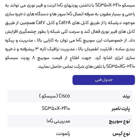
سیسکو SG350X-2F10 با داشتن پورتهای 10G اترنت و فیبر نوری می تواند به
راحتی و بسیار مقرون به صرفه اتصال 10G سرور ها و دستگاه های ذخیره سازی
موجود درشبکه را از طریق کابل های Cat6A و کابل Cat7 همچنین از طریق
کابل های فیبر نوری فعال کند و سرعت کلی شبکه را بطور چشمگیری افزایش
داد. از خصوصیات این سوییچ 10G می توان به کارایی بالا ، مدیریت و پیکره
بندی ساده ، قابلیت اطمینان بالا ،‌ مدیریت ترافیک لایه ۳ پیشرفته و ذخیره
سازی انرژی اشاره کرد. جهت اطلاع از قیمت سوییچ ۸ پورت سیسکو
SG350XG-2F10 با تلفن های شرکت تماس حاصل نمایید.
جدول فنی
برند
Cisco ( سیسکو )
پارت نامبر
SG350X-2F10
نوع سوییچ
مدیریتی 10G
نوع کیس
رکمونت