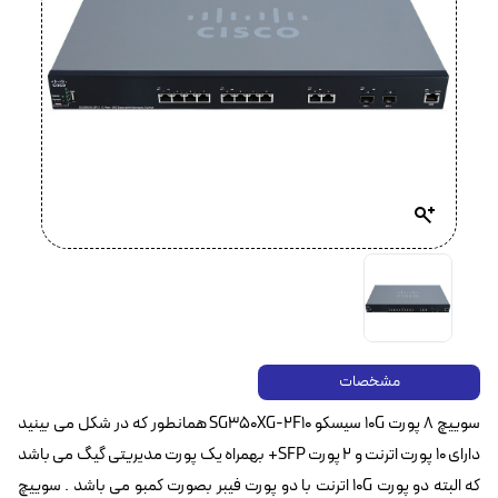
مشخصات
سوییچ 8 پورت 10G سیسکو SG350XG-2F10 همانطور که در شکل می بینید
دارای 10 پورت اترنت و 2 پورت SFP+ بهمراه یک پورت مدیریتی گیگ می باشد
که البته دو پورت 10G اترنت با دو پورت فیبر بصورت کمبو می باشد . سوییچ