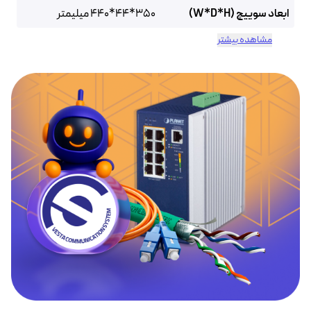
ابعاد سوییچ (W*D*H)
350*44*440 میلیمتر
مشاهده بیشتر