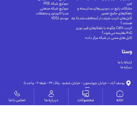
امن
سوئیچ شبکه POE
مشکلات رایج در دوربین‌های مداربسته و
سوئیچ شبکه صنعتی
راهکارهای جامع تعمیر
مدیا کانورتور و متعلقات
کابل‌های اترنت شیلددار (محافظت‌شده) چه
مودم VDSL
هستند؟
اترنت Cat8 چگونه با راهکارهای فیبر نوری
40G مقایسه می‌شود؟
کابل های مسی در شبکه مرکز داده
وستا
ارتباط با ما
درباره ما
يوسف آباد - خيابان چهلستون - خيابان ششم - پلاك ٢٢ - طبقه ٢ - واحد ٥
09191302116
09126394251
info@vesta-com.com
خانه
محصولات
درباره ما
تماس با ما
کلیه حقوق این سایت مربوط به شرکت سامانه ارتباط وستا می باشد