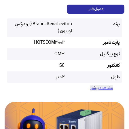
جدول فنی
برند
Brand-Rex a Leviton ( برندرکس
لویتون )
پارت نامبر
HOTSCOM3002
نوع پیگتیل
OM3
کانکتور
SC
طول
2 متر
مشاهده بیشتر