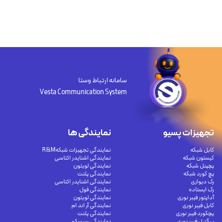
سامانه ارتباط وستا
Vesta Communication System
تجهیزات پسیو
نمایندگی ها
کابل شبکه
نمایندگی تجهیزات شبکهR&M
کیستون شبکه
نمایندگی اشنایدر اکتاسی
پچپنل شبکه
نمایندگی لویتون
پچ کورد شبکه
نمایندگی پلنت
رک دیواری
نمایندگی اشنایدر اکتاسی
رک ایستاده
نمایندگی فول
آداپتور فیبر نوری
نمایندگی لویتون
کابل فیبر نوری
نمایندگی آر اند ام
پچکورد فیبر نوری
نمایندگی پلنت
پیگتیل فیبر نوری
نمایندگی سیسکو