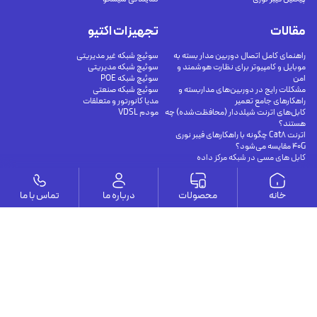
مقالات
تجهیزات اکتیو
راهنمای کامل اتصال دوربین مدار بسته به
سوئیچ شبکه غیر مدیریتی
موبایل و کامپیوتر برای نظارت هوشمند و
سوئیچ شبکه مدیریتی
امن
سوئیچ شبکه POE
مشکلات رایج در دوربین‌های مداربسته و
سوئیچ شبکه صنعتی
راهکارهای جامع تعمیر
مدیا کانورتور و متعلقات
کابل‌های اترنت شیلددار (محافظت‌شده) چه
مودم VDSL
هستند؟
اترنت Cat8 چگونه با راهکارهای فیبر نوری
40G مقایسه می‌شود؟
کابل های مسی در شبکه مرکز داده
وستا
خانه
محصولات
درباره ما
تماس با ما
ارتباط با ما
درباره ما
يوسف آباد - خيابان چهلستون - خيابان ششم - پلاك ٢٢ - طبقه ٢ - واحد ٥
09191302116
09126394251
info@vesta-com.com