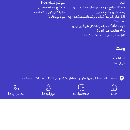
امن
سوئیچ شبکه POE
مشکلات رایج در دوربین‌های مداربسته و
سوئیچ شبکه صنعتی
راهکارهای جامع تعمیر
مدیا کانورتور و متعلقات
کابل‌های اترنت شیلددار (محافظت‌شده) چه
مودم VDSL
هستند؟
اترنت Cat8 چگونه با راهکارهای فیبر نوری
40G مقایسه می‌شود؟
کابل های مسی در شبکه مرکز داده
وستا
ارتباط با ما
درباره ما
يوسف آباد - خيابان چهلستون - خيابان ششم - پلاك ٢٢ - طبقه ٢ - واحد ٥
09191302116
09126394251
info@vesta-com.com
خانه
محصولات
درباره ما
تماس با ما
کلیه حقوق این سایت مربوط به شرکت سامانه ارتباط وستا می باشد