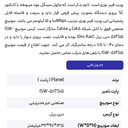
پورت فیبر نوری است. لازم بذکر است که ماژول سینگل مود مربوطه با کانکتور
SC برروی دستگاه بصورت پیش فرض قرار دارد و سرعت و فاصله قابل
پشتیبانی این پورت فیبر نوری بترتیب 100Mbps و ۱۵ کیلومتر می باشد. سوییچ
صنعتی فوق با کابل شبکه Cat5 و Cat5e سازگار است. کیس سوییچ ISW-
511TS15 دین ریل (Din Rail) بوده و قابلیت نصب برروی دیوار را دارد و در
دمای ۴۰- تا ۷۵ درجه سانتیگراد کار می کند. جهت اطلاع از قیمت سوییچ
ISW-511TS15 با تلفن های شرکت تماس حاصل نمایید.
جدول فنی
برند
Planet ( پلنت )
پارت نامبر
ISW-511TS15
نوع سوییچ
صنعتی غیر مدیریتی
نوع کیس
دین ریل
ابعاد سوییچ (W*D*H)
135*97*32 میلیمتر