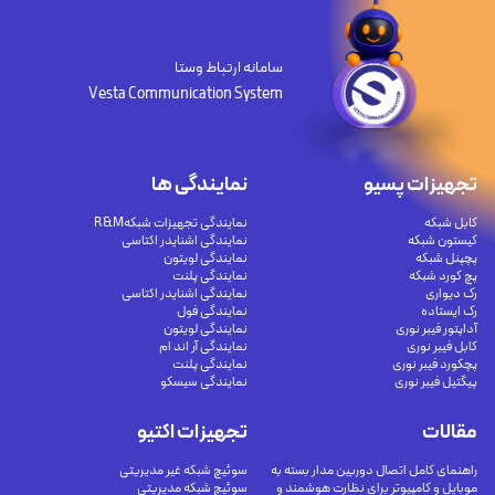
سامانه ارتباط وستا
Vesta Communication System
تجهیزات پسیو
نمایندگی ها
کابل شبکه
نمایندگی تجهیزات شبکهR&M
کیستون شبکه
نمایندگی اشنایدر اکتاسی
پچپنل شبکه
نمایندگی لویتون
پچ کورد شبکه
نمایندگی پلنت
رک دیواری
نمایندگی اشنایدر اکتاسی
رک ایستاده
نمایندگی فول
آداپتور فیبر نوری
نمایندگی لویتون
کابل فیبر نوری
نمایندگی آر اند ام
پچکورد فیبر نوری
نمایندگی پلنت
پیگتیل فیبر نوری
نمایندگی سیسکو
مقالات
تجهیزات اکتیو
راهنمای کامل اتصال دوربین مدار بسته به
سوئیچ شبکه غیر مدیریتی
موبایل و کامپیوتر برای نظارت هوشمند و
سوئیچ شبکه مدیریتی