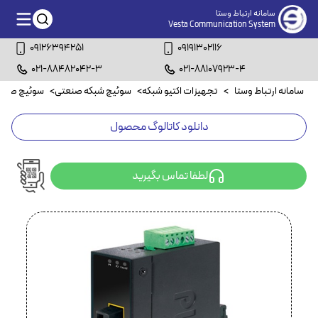
سامانه ارتباط وستا
Vesta Communication System
09126394251
09191302116
021-88482042-3
021-88107923-4
سامانه ارتباط وستا
>
تجهیزات اکتیو شبکه
>
سوئیچ شبکه صنعتی
>
سوئیچ صنعتی۴ پ
دانلود کاتالوگ محصول
لطفا تماس بگیرید