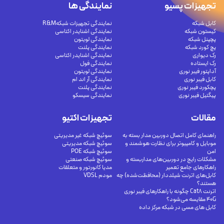
تجهیزات پسیو
نمایندگی ها
کابل شبکه
نمایندگی تجهیزات شبکهR&M
کیستون شبکه
نمایندگی اشنایدر اکتاسی
پچپنل شبکه
نمایندگی لویتون
پچ کورد شبکه
نمایندگی پلنت
رک دیواری
نمایندگی اشنایدر اکتاسی
رک ایستاده
نمایندگی فول
آداپتور فیبر نوری
نمایندگی لویتون
کابل فیبر نوری
نمایندگی آر اند ام
پچکورد فیبر نوری
نمایندگی پلنت
پیگتیل فیبر نوری
نمایندگی سیسکو
مقالات
تجهیزات اکتیو
راهنمای کامل اتصال دوربین مدار بسته به
سوئیچ شبکه غیر مدیریتی
موبایل و کامپیوتر برای نظارت هوشمند و
سوئیچ شبکه مدیریتی
امن
سوئیچ شبکه POE
مشکلات رایج در دوربین‌های مداربسته و
سوئیچ شبکه صنعتی
راهکارهای جامع تعمیر
مدیا کانورتور و متعلقات
کابل‌های اترنت شیلددار (محافظت‌شده) چه
مودم VDSL
هستند؟
اترنت Cat8 چگونه با راهکارهای فیبر نوری
40G مقایسه می‌شود؟
کابل های مسی در شبکه مرکز داده