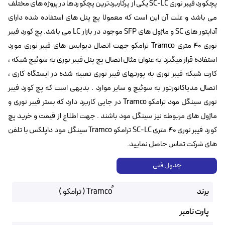
پچکورد فیبر نوری SC-LC یکی از پرکاربردترین پچکوردها در پروژه های مختلف
می باشد و علت آن این است که معمولا پچ پنل های استفاده شده دارای
آداپتور های SC و ماژول های SFP موجود در بازار LC می باشد. پچ کورد فیبر
نوری ۴۰ متری Tramco ترامکو جهت اتصال دیوایس های فیبر نوری مورد
استفاده قرار میگیرد به عنوان مثال اتصال پچ پنل فیبر نوری به سوئیچ شبکه ،
کارت شبکه فیبر نوری به پورتهای فیبر نوری تعبیه شده در ایستگاه کاری ،
اتصال مدیاکانورتور به سوئیچ و سایر موارد . بدیهی است که پچ کورد فیبر
نوری سینگل مود ترامکو Tramco در جایی کاربرد دارد که بستر فیبر نوری و
ماژول های مربوطه نیز سینگل مود باشند . جهت اطلاع از قیمت و خرید پچ
کورد فیبر نوری ۴۰ متری SC-LC ترامکو Tramco سینگل مود داپلکس با تلفن
های شرکت تماس حاصل نمایید.
جدول فنی
برند
پارت نامبر