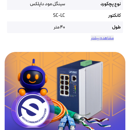
نوع پچکورد
سینگل مود داپلکس
کانکتور
SC-LC
طول
40 متر
مشاهده بیشتر