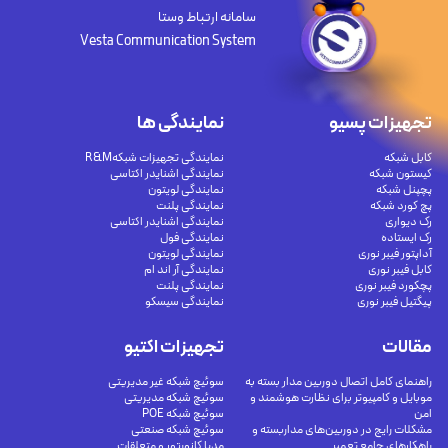
سامانه ارتباط وستا
Vesta Communication System
تجهیزات پسیو
نمایندگی ها
کابل شبکه
نمایندگی تجهیزات شبکهR&M
کیستون شبکه
نمایندگی اشنایدر اکتاسی
پچپنل شبکه
نمایندگی لویتون
پچ کورد شبکه
نمایندگی پلنت
رک دیواری
نمایندگی اشنایدر اکتاسی
رک ایستاده
نمایندگی فول
آداپتور فیبر نوری
نمایندگی لویتون
کابل فیبر نوری
نمایندگی آر اند ام
پچکورد فیبر نوری
نمایندگی پلنت
پیگتیل فیبر نوری
نمایندگی سیسکو
مقالات
تجهیزات اکتیو
راهنمای کامل اتصال دوربین مدار بسته به
سوئیچ شبکه غیر مدیریتی
موبایل و کامپیوتر برای نظارت هوشمند و
سوئیچ شبکه مدیریتی
امن
سوئیچ شبکه POE
مشکلات رایج در دوربین‌های مداربسته و
سوئیچ شبکه صنعتی
راهکارهای جامع تعمیر
مدیا کانورتور و متعلقات