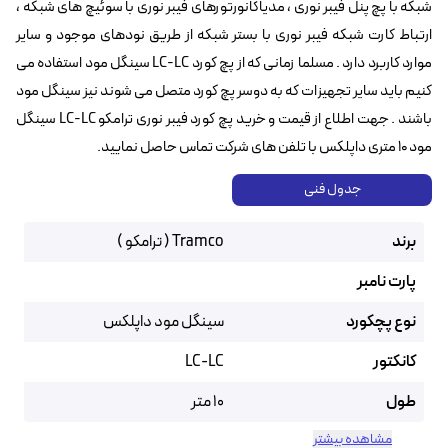
شبکه با پچ پنل فیبر نوری ، مدیاکانورتورهای فیبر نوری با سوئیچ های شبکه ،
ارتباط کارت شبکه فیبر نوری با بستر شبکه از طریق نودهای موجود و سایر
موارد کاربرد دارد . مسلما زمانی که از پچ کورد LC-LC سینگل مود استفاده می
کنیم باید سایر تجهیزات که به دوسر پچ کورد متصل می شوند نیز سینگل مود
باشند . جهت اطلاع از قیمت و خرید پچ کورد فیبر نوری ترامکو LC-LC سینگل
مود ۱۰ متری داپلکس با تلفن های شرکت تماس حاصل نمایید.
جدول فنی
برند
Tramco ( ترامکو )
پارت نامبر
نوع پچکورد
سینگل مود داپلکس
کانکتور
LC-LC
طول
10 متر
مشاهده بیشتر