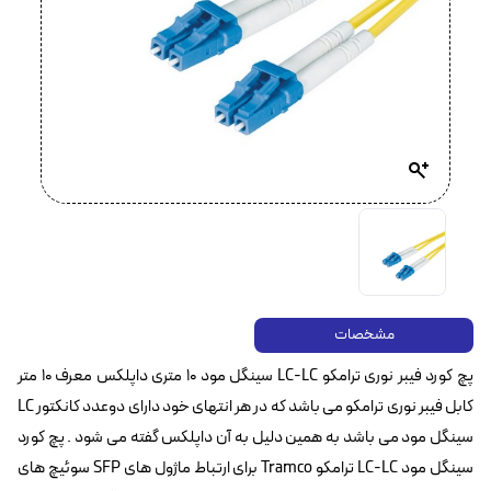
مشخصات
پچ کورد فیبر نوری ترامکو LC-LC سینگل مود ۱۰ متری داپلکس معرف ۱۰ متر
کابل فیبر نوری ترامکو می باشد که در هر انتهای خود دارای دوعدد کانکتور LC
سینگل مود می باشد به همین دلیل به آن داپلکس گفته می شود . پچ کورد
سینگل مود LC-LC ترامکو Tramco برای ارتباط ماژول های SFP سوئیچ های