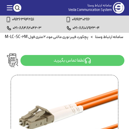
سامانه ارتباط وستا
Vesta Communication System
09126394251
09191302116
021-88482042-3
021-88107923-4
سامانه ارتباط وستا
>
پچکورد فیبر نوری مالتی مود ۲ متری فول FBDM-LC-SC-2M
لطفا تماس بگیرید