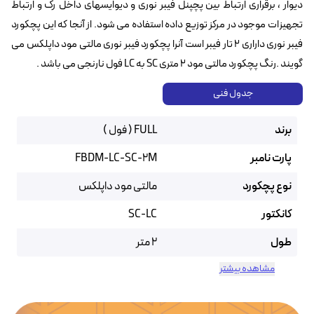
دیوار ، برقراری ارتباط بین پچپنل فیبر نوری و دیوایسهای داخل رک و ارتباط
تجهیزات موجود در مرکز توزیع داده استفاده می شود. از آنجا که این پچکورد
فیبر نوری داراری ۲ تار فیبر است آنرا پچکورد فیبر نوری مالتی مود داپلکس می
گویند .رنگ پچکورد مالتی مود ۲ متری SC به LC فول نارنجی می باشد .
جدول فنی
برند
FULL ( فول )
پارت نامبر
FBDM-LC-SC-2M
نوع پچکورد
مالتی مود داپلکس
کانکتور
SC-LC
طول
2 متر
مشاهده بیشتر