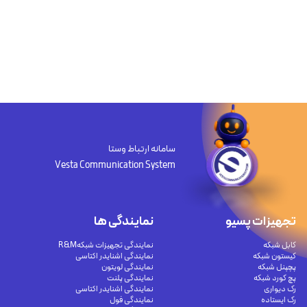
سامانه ارتباط وستا
Vesta Communication System
تجهیزات پسیو
نمایندگی ها
کابل شبکه
نمایندگی تجهیزات شبکهR&M
کیستون شبکه
نمایندگی اشنایدر اکتاسی
پچپنل شبکه
نمایندگی لویتون
پچ کورد شبکه
نمایندگی پلنت
رک دیواری
نمایندگی اشنایدر اکتاسی
رک ایستاده
نمایندگی فول