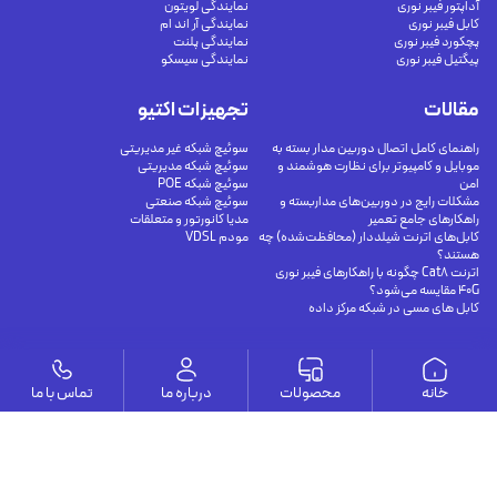
آداپتور فیبر نوری
نمایندگی لویتون
کابل فیبر نوری
نمایندگی آر اند ام
پچکورد فیبر نوری
نمایندگی پلنت
پیگتیل فیبر نوری
نمایندگی سیسکو
مقالات
تجهیزات اکتیو
راهنمای کامل اتصال دوربین مدار بسته به
سوئیچ شبکه غیر مدیریتی
موبایل و کامپیوتر برای نظارت هوشمند و
سوئیچ شبکه مدیریتی
امن
سوئیچ شبکه POE
مشکلات رایج در دوربین‌های مداربسته و
سوئیچ شبکه صنعتی
راهکارهای جامع تعمیر
مدیا کانورتور و متعلقات
کابل‌های اترنت شیلددار (محافظت‌شده) چه
مودم VDSL
هستند؟
اترنت Cat8 چگونه با راهکارهای فیبر نوری
40G مقایسه می‌شود؟
کابل های مسی در شبکه مرکز داده
وستا
خانه
محصولات
درباره ما
تماس با ما
ارتباط با ما
درباره ما
يوسف آباد - خيابان چهلستون - خيابان ششم - پلاك ٢٢ - طبقه ٢ - واحد ٥