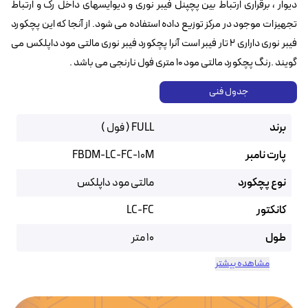
دیوار ، برقراری ارتباط بین پچپنل فیبر نوری و دیوایسهای داخل رک و ارتباط
تجهیزات موجود در مرکز توزیع داده استفاده می شود. از آنجا که این پچکورد
فیبر نوری داراری ۲ تار فیبر است آنرا پچکورد فیبر نوری مالتی مود داپلکس می
گویند .رنگ پچکورد مالتی مود ۱۰ متری فول نارنجی می باشد .
جدول فنی
برند
FULL ( فول )
پارت نامبر
FBDM-LC-FC-10M
نوع پچکورد
مالتی مود داپلکس
کانکتور
LC-FC
طول
10 متر
مشاهده بیشتر