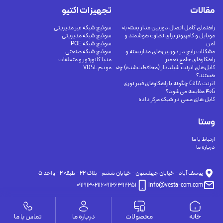
مقالات
تجهیزات اکتیو
راهنمای کامل اتصال دوربین مدار بسته به
سوئیچ شبکه غیر مدیریتی
موبایل و کامپیوتر برای نظارت هوشمند و
سوئیچ شبکه مدیریتی
امن
سوئیچ شبکه POE
مشکلات رایج در دوربین‌های مداربسته و
سوئیچ شبکه صنعتی
راهکارهای جامع تعمیر
مدیا کانورتور و متعلقات
کابل‌های اترنت شیلددار (محافظت‌شده) چه
مودم VDSL
هستند؟
اترنت Cat8 چگونه با راهکارهای فیبر نوری
40G مقایسه می‌شود؟
کابل های مسی در شبکه مرکز داده
وستا
ارتباط با ما
درباره ما
يوسف آباد - خيابان چهلستون - خيابان ششم - پلاك ٢٢ - طبقه ٢ - واحد ٥
09191302116
09126394251
info@vesta-com.com
خانه
محصولات
درباره ما
تماس با ما