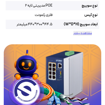
نوع سوییچ
POE مدیریتی لایه ۲
نوع کیس
فلزی رکمونت
ابعاد سوییچ (W*D*H)
44.5*300*440 میلیمتر
مشاهده بیشتر