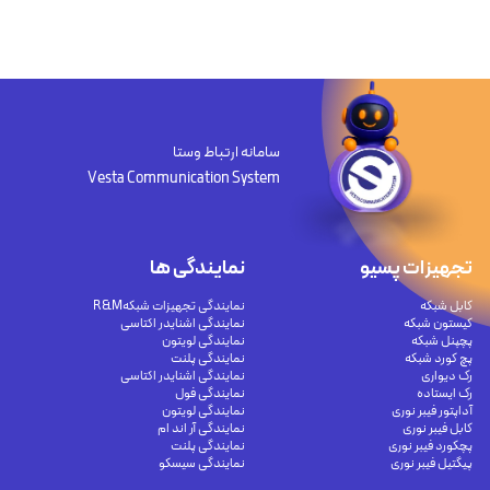
سامانه ارتباط وستا
Vesta Communication System
تجهیزات پسیو
نمایندگی ها
کابل شبکه
نمایندگی تجهیزات شبکهR&M
کیستون شبکه
نمایندگی اشنایدر اکتاسی
پچپنل شبکه
نمایندگی لویتون
پچ کورد شبکه
نمایندگی پلنت
رک دیواری
نمایندگی اشنایدر اکتاسی
رک ایستاده
نمایندگی فول
آداپتور فیبر نوری
نمایندگی لویتون
کابل فیبر نوری
نمایندگی آر اند ام
پچکورد فیبر نوری
نمایندگی پلنت
پیگتیل فیبر نوری
نمایندگی سیسکو