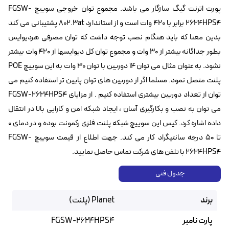
پورت اترنت گیگ سازگار می باشد. مجموع توان خروجی سوییچ FGSW-
2624HPS4 برابر با ۴۲۰ وات است و از استاندارد 802.3at پشتیبانی می کند
بدین معنا که باید هنگام نصب توجه داشت که توان مصرفی هردیوایس
بطور جداگانه بیشتر از ۳۰ وات و مجموع توان کل دیوایسها از ۴۲۰ وات بیشتر
نشود. به عنوان مثال می توان ۱۴ دوربین با توان ۳۰ وات به این سوییچ POE
پلنت متصل نمود. مسلما اگر از دوربین های توان پایین تر استفاده کنیم می
توان از تعداد دوربین بیشتری استفاده کنیم . از مزایای FGSW-2624HPS4
می توان به نصب و بکارگیری آسان ، ایجاد شبکه امن و کارایی بالا در انتقال
داده اشاره کرد. کیس این سوییچ شبکه پلنت فلزی رکمونت بوده و در دمای ۰
تا ۵۰ درجه سانتیگراد کار می کند. جهت اطلاع از قیمت سوییچ FGSW-
2624HPS4 با تلفن های شرکت تماس حاصل نمایید.
جدول فنی
برند
Planet (پلنت)
پارت نامبر
FGSW-2624HPS4