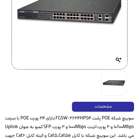
مشخصات
سوییچ شبکه POE پلنت FGSW-2624HPS4 دارای ۲۴ پورت POE با سرعت
10/100Mbps و ۲ پورت اترنت 1000Mbps و ۲ پورت SFP کمبو به عنوان Uplink
می باشد. این سوییچ شبکه با کابل Cat5,Cat5e و البته کابل Cat6 جهت