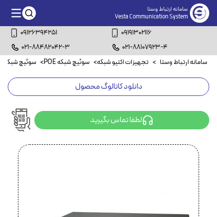
سامانه ارتباط وستا
Vesta Communication System
09126394251
09191302116
021-88482042-3
021-88107923-4
سامانه ارتباط وستا
>
تجهیزات اکتیو شبکه
>
سوئیچ شبکه POE
>
سوئیچ شبکه ۲۴ پورت POE
دانلود کاتالوگ محصول
لطفا تماس بگیرید