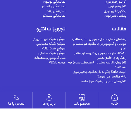
آداپتور فیبر نوری
نمایندگی لویتون
کابل فیبر نوری
نمایندگی آر اند ام
پچکورد فیبر نوری
نمایندگی پلنت
پیگتیل فیبر نوری
نمایندگی سیسکو
مقالات
تجهیزات اکتیو
راهنمای کامل اتصال دوربین مدار بسته به
سوئیچ شبکه غیر مدیریتی
موبایل و کامپیوتر برای نظارت هوشمند و
سوئیچ شبکه مدیریتی
امن
سوئیچ شبکه POE
مشکلات رایج در دوربین‌های مداربسته و
سوئیچ شبکه صنعتی
راهکارهای جامع تعمیر
مدیا کانورتور و متعلقات
کابل‌های اترنت شیلددار (محافظت‌شده) چه
مودم VDSL
هستند؟
اترنت Cat8 چگونه با راهکارهای فیبر نوری
40G مقایسه می‌شود؟
کابل های مسی در شبکه مرکز داده
وستا
خانه
محصولات
درباره ما
تماس با ما
ارتباط با ما
درباره ما
يوسف آباد - خيابان چهلستون - خيابان ششم - پلاك ٢٢ - طبقه ٢ - واحد ٥