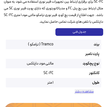
SC-FC برای برقراری ارتباط بین تجهیزات فیبر نوری استفاده می شود به عنوان
مثال ارتباط بین پچ پنل FC و مدیاکانورتوری که دارای پورت فیبر نوری SC می
باشد . جهت اطلاع از قیمت پچ کورد فیبر نوری ترامکو مالتی مود ۱ متری SC-FC
داپلکس با تلفن های شرکت تماس حاصل نمایید.
جدول فنی
برند
Tramco ( ترامکو )
پارت نامبر
نوع پچکورد
مالتی مود داپلکس
کانکتور
SC-FC
طول
1 متر
مشاهده بیشتر