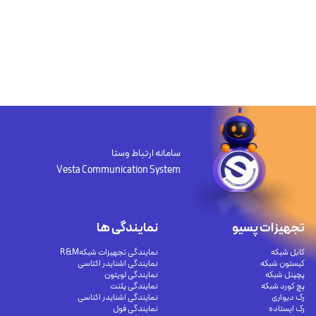
سامانه ارتباط وستا
Vesta Communication System
تجهیزات پسیو
نمایندگی ها
کابل شبکه
نمایندگی تجهیزات شبکهR&M
کیستون شبکه
نمایندگی اشنایدر اکتاسی
پچپنل شبکه
نمایندگی لویتون
پچ کورد شبکه
نمایندگی پلنت
رک دیواری
نمایندگی اشنایدر اکتاسی
رک ایستاده
نمایندگی فول